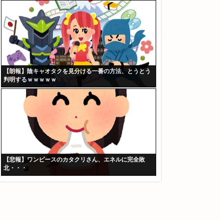
【朗報】陰キャオタクを見分ける一番の方法、とうとう
判明するｗｗｗｗｗ
【悲報】ワンピースのカタクリさん、エネルに完全敗
北・・・