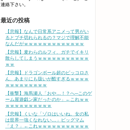
連絡下さい。
最近の投稿
【悲報】なんで日常系アニメって男がい
るとブチ切れられるの？マジで理解不能
なんだがｗｗｗｗｗｗｗｗｗｗｗｗｗ
【悲報】麦わらのルフィ、ガチでイキリ
散らしてしまうｗｗｗｗｗｗｗｗｗｗｗ
ｗｗ
【悲報】ドラゴンボール超のピッコロさ
ん、あまりにも扱いが酷すぎるｗｗｗｗ
ｗｗｗｗｗｗｗｗｗ
【衝撃】海馬瀬人「おや…！？へ─このゲ
ーム屋遊戯ン家だったのか」←これｗｗ
ｗｗｗｗｗｗｗｗｗｗ
【悲報】くいな「ゾロはいいね。女の私
は世界一強くなれない…」ビッグマム
「え？」←これｗｗｗｗｗｗｗｗｗｗｗ