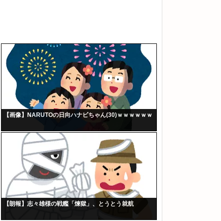
【画像】NARUTOの日向ハナビちゃん(30)ｗｗｗｗｗｗ
【朗報】志々雄様の戦艦「煉獄」、とうとう就航