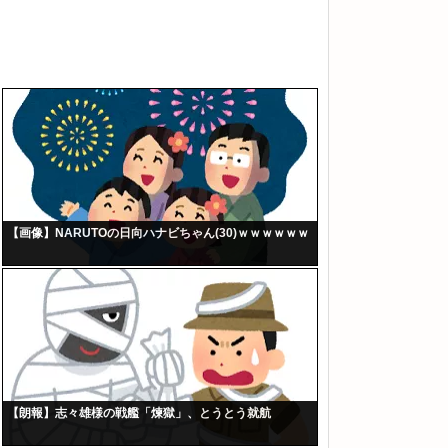
【画像】NARUTOの日向ハナビちゃん(30)ｗｗｗｗｗｗ
【朗報】志々雄様の戦艦「煉獄」、とうとう就航