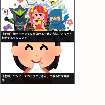
【朗報】陰キャオタクを見分ける一番の方法、とうとう
判明するｗｗｗｗｗ
【悲報】ワンピースのカタクリさん、エネルに完全敗
北・・・