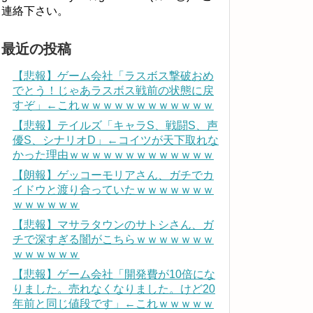
連絡下さい。
最近の投稿
【悲報】ゲーム会社「ラスボス撃破おめ
でとう！じゃあラスボス戦前の状態に戻
すぞ」←これｗｗｗｗｗｗｗｗｗｗｗｗ
【悲報】テイルズ「キャラS、戦闘S、声
優S、シナリオD」←コイツが天下取れな
かった理由ｗｗｗｗｗｗｗｗｗｗｗｗｗ
【朗報】ゲッコーモリアさん、ガチでカ
イドウと渡り合っていたｗｗｗｗｗｗｗ
ｗｗｗｗｗｗ
【悲報】マサラタウンのサトシさん、ガ
チで深すぎる闇がこちらｗｗｗｗｗｗｗ
ｗｗｗｗｗｗ
【悲報】ゲーム会社「開発費が10倍にな
りました。売れなくなりました。けど20
年前と同じ値段です」←これｗｗｗｗｗ