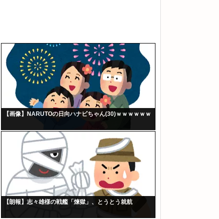
【画像】NARUTOの日向ハナビちゃん(30)ｗｗｗｗｗｗ
【朗報】志々雄様の戦艦「煉獄」、とうとう就航