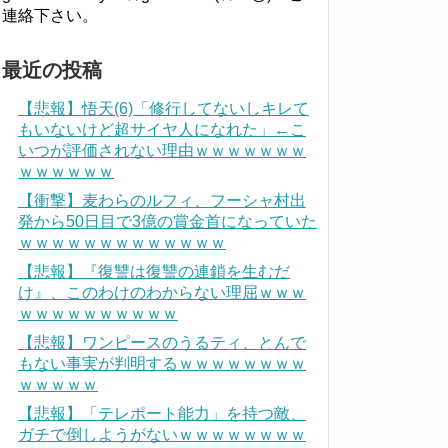
連絡下さい。
最近の投稿
【悲報】悟天(6)「修行してないしキレて
もいないけど超サイヤ人になれた」←こ
いつが評価されない理由ｗｗｗｗｗｗｗ
ｗｗｗｗｗｗ
【衝撃】麦わらのルフィ、フーシャ村出
発から50日目で3億の賞金首になっていた
ｗｗｗｗｗｗｗｗｗｗｗｗｗ
【悲報】『復讐は復讐の連鎖を生むだ
け』、このわけのわからない理屈ｗｗｗ
ｗｗｗｗｗｗｗｗｗｗ
【悲報】ワンピースのうるティ、とんで
もない事実が判明するｗｗｗｗｗｗｗｗ
ｗｗｗｗｗ
【悲報】「テレポート能力」を持つ敵、
ガチで倒しようがないｗｗｗｗｗｗｗｗ