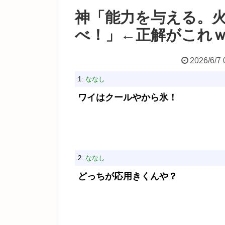
神「能力を与える。
べ！」←正解がこれ
2026/6/7 
1:
ななし
ワイはクールやから氷！
2:
ななし
どっちが応用きくんや？