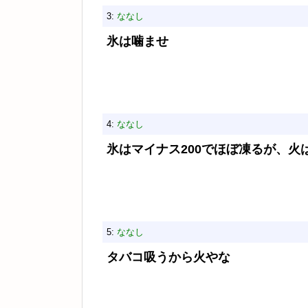
3:
ななし
氷は噛ませ
4:
ななし
氷はマイナス200でほぼ凍るが、火
5:
ななし
タバコ吸うから火やな