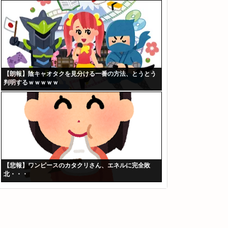
【朗報】陰キャオタクを見分ける一番の方法、とうとう
判明するｗｗｗｗｗ
【悲報】ワンピースのカタクリさん、エネルに完全敗
北・・・