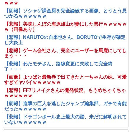
ｗｗｗ
【朗報】ソシャゲ課金厨を完全論破する画像、とうとう見
つかるｗｗｗｗｗｗ
【悲報】美味しんぼの海原雄山が妻にした悪行ｗｗｗｗｗ
ｗ（画像あり）
【悲報】NARUTOの自来也さん、BORUTOで生存が確定
し大炎上
【悲報】ゲーム会社さん、完全にユーザーを馬鹿にしてし
まう・・・
【悲報】わたモテさん、路線変更に失敗して完全終
了・・・
【画像】よつばと最新巻で出てきたとーちゃんの妹、可愛
すぎてヤバイｗｗｗｗｗｗ
【悲報】FF7リメイクさんの開発状況、もうめちゃくちゃ
ｗｗｗｗｗｗ
【朗報】進撃の巨人を逃したジャンプ編集部、ガチで有能
だったｗｗｗｗｗｗ
【悲報】ドラゴンボール史上最大の謎、未だに解明されて
いないｗｗｗｗｗｗ