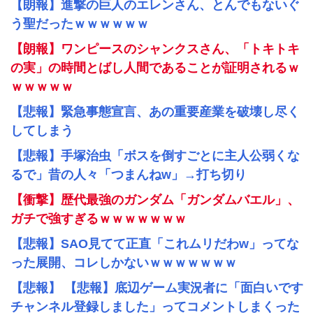
【朗報】進撃の巨人のエレンさん、とんでもないぐ
う聖だったｗｗｗｗｗｗ
【朗報】ワンピースのシャンクスさん、「トキトキ
の実」の時間とばし人間であることが証明されるｗ
ｗｗｗｗｗ
【悲報】緊急事態宣言、あの重要産業を破壊し尽く
してしまう
【悲報】手塚治虫「ボスを倒すごとに主人公弱くな
るで」昔の人々「つまんねw」→打ち切り
【衝撃】歴代最強のガンダム「ガンダムバエル」、
ガチで強すぎるｗｗｗｗｗｗｗ
【悲報】SAO見てて正直「これムリだわw」ってな
った展開、コレしかないｗｗｗｗｗｗｗ
【悲報】 【悲報】底辺ゲーム実況者に「面白いです
チャンネル登録しました」ってコメントしまくった