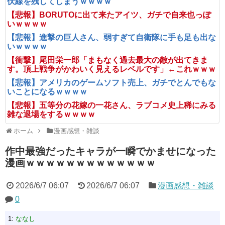
伏線を残してしまうｗｗｗｗ
【悲報】BORUTOに出て来たアイツ、ガチで自来也っぽ
いｗｗｗｗ
【悲報】進撃の巨人さん、弱すぎて自衛隊に手も足も出な
いｗｗｗｗ
【衝撃】尾田栄一郎「まもなく過去最大の敵が出てきま
す。頂上戦争がかわいく見えるレベルです」←これｗｗｗ
【悲報】アメリカのゲームソフト売上、ガチでとんでもな
いことになるｗｗｗｗ
【悲報】五等分の花嫁の一花さん、ラブコメ史上稀にみる
雑な退場をするｗｗｗｗ
ホーム
漫画感想・雑談
作中最強だったキャラが一瞬でかませになった
漫画ｗｗｗｗｗｗｗｗｗｗｗｗｗ
2026/6/7 06:07
2026/6/7 06:07
漫画感想・雑談
0
1:
ななし