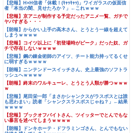
【悲報】H×H信者「休載！(ｷｬｯｷｬｯ)」ワイガラスの仮面信
者「本当の闇、見せたろか？」←これｗｗｗ
【悲報】京アニが制作する予定だったアニメ一覧、ガチで
ヤバすぎる・・・
【朗報】からかい上手の高木さん、とうとう一線を超えて
しまうｗｗｗｗ
【悲報】コイツ以上に「初登場時がピーク」だった奴、ガ
チで存在しないｗｗｗｗ
【悲報】鋼の錬金術師のアイツ、チート能力持ってるくせ
に弱すぎるｗｗｗｗ
【朗報】ニンテンドースイッチさん、史上最強のソフトラ
ッシュへｗｗｗｗ
【朗報】終末のワルキューレ、とうとう人類が勝つｗｗｗ
ｗ
【悲報】尾田栄一郎「まさかシャンクスがラスボスとは誰
も思わまい」読者「シャンクスラスボスじゃね？」←結果
ｗｗｗｗ
【悲報】ブックオフバイトさん、ツイッターでとんでもな
い暴言を述べてしまうｗｗｗｗ
【朗報】ドンキホーテ・ドフラミンゴさん、とんでもない