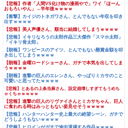
【悲報】作者「人間VS化け物の漫画やで」ワイ「ほーん
おもろいやん」→半年後ｗｗｗｗ
【衝撃】カイジのトネガワさん、とんでもない年収を叩き
出すｗｗｗｗ
【悲報】美人声優さん、順当に結婚してしまうｗｗｗｗ
【悲報】イキリなろうの太郎作品三大傑作「スマホ太郎」
「イキリ骨太郎」
【朗報】ワンピースのアイツ、とんでもない懸賞金額を叩
き出してしまうｗｗｗｗ
【朗報】金曜ロードショーさん、ガチで本気を出してしま
うｗｗｗｗ
【朗報】進撃の巨人のエレンさん、やっぱりミカサのこと
可愛いと思ってたｗｗｗｗ
【悲報】とあるの上条当麻さん、設定崩壊しすぎてもうめち
ゃくちゃｗｗｗｗ
【悲報】進撃の巨人のリヴァイさんとミカサちゃん、巨人
に食われる時はみっともない姿見せそうｗｗｗｗ
【悲報】ハンターハンター史上最大の絶望シーン、ガチで
どうしようもないｗｗｗｗ
【悲報】ヒロインがガチで途中退場する作品ｗｗｗｗ