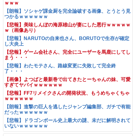
ｗｗｗ
【朗報】ソシャゲ課金厨を完全論破する画像、とうとう見
つかるｗｗｗｗｗｗ
【悲報】美味しんぼの海原雄山が妻にした悪行ｗｗｗｗｗ
ｗ（画像あり）
【悲報】NARUTOの自来也さん、BORUTOで生存が確定
し大炎上
【悲報】ゲーム会社さん、完全にユーザーを馬鹿にしてし
まう・・・
【悲報】わたモテさん、路線変更に失敗して完全終
了・・・
【画像】よつばと最新巻で出てきたとーちゃんの妹、可愛
すぎてヤバイｗｗｗｗｗｗ
【悲報】FF7リメイクさんの開発状況、もうめちゃくちゃ
ｗｗｗｗｗｗ
【朗報】進撃の巨人を逃したジャンプ編集部、ガチで有能
だったｗｗｗｗｗｗ
【悲報】ドラゴンボール史上最大の謎、未だに解明されて
いないｗｗｗｗｗｗ