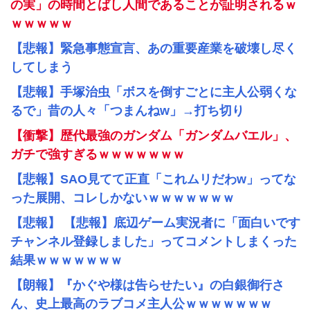
の実」の時間とばし人間であることが証明されるｗ
ｗｗｗｗｗ
【悲報】緊急事態宣言、あの重要産業を破壊し尽く
してしまう
【悲報】手塚治虫「ボスを倒すごとに主人公弱くな
るで」昔の人々「つまんねw」→打ち切り
【衝撃】歴代最強のガンダム「ガンダムバエル」、
ガチで強すぎるｗｗｗｗｗｗｗ
【悲報】SAO見てて正直「これムリだわw」ってな
った展開、コレしかないｗｗｗｗｗｗｗ
【悲報】 【悲報】底辺ゲーム実況者に「面白いです
チャンネル登録しました」ってコメントしまくった
結果ｗｗｗｗｗｗｗ
【朗報】『かぐや様は告らせたい』の白銀御行さ
ん、史上最高のラブコメ主人公ｗｗｗｗｗｗｗ