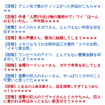
【悲報】アニメ化で株がクッソ上がった作品がこちらｗｗ
ｗｗ
【悲報】作者「人間VS化け物の漫画やで」ワイ「ほーん
おもろいやん」→半年後ｗｗｗｗ
【衝撃】カイジのトネガワさん、とんでもない年収を叩き
出すｗｗｗｗ
【悲報】美人声優さん、順当に結婚してしまうｗｗｗｗ
【悲報】イキリなろうの太郎作品三大傑作「スマホ太郎」
「イキリ骨太郎」
【朗報】ワンピースのアイツ、とんでもない懸賞金額を叩
き出してしまうｗｗｗｗ
【朗報】金曜ロードショーさん、ガチで本気を出してしま
うｗｗｗｗ
【朗報】進撃の巨人のエレンさん、やっぱりミカサのこと
可愛いと思ってたｗｗｗｗ
【悲報】とあるの上条当麻さん、設定崩壊しすぎてもうめち
ゃくちゃｗｗｗｗ
【悲報】進撃の巨人のリヴァイさんとミカサちゃん、巨人
に食われる時はみっともない姿見せそうｗｗｗｗ