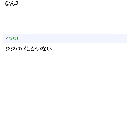
なんJ
6:
ななし
ジジババしかいない