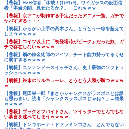
【悲報】H×H信者「休載！(ｷｬｯｷｬｯ)」ワイガラスの仮面信
者「本当の闇、見せたろか？」←これｗｗｗ
【悲報】京アニが制作する予定だったアニメ一覧、ガチで
ヤバすぎる・・・
【朗報】からかい上手の高木さん、とうとう一線を超えて
しまうｗｗｗｗ
【悲報】コイツ以上に「初登場時がピーク」だった奴、ガ
チで存在しないｗｗｗｗ
【悲報】鋼の錬金術師のアイツ、チート能力持ってるくせ
に弱すぎるｗｗｗｗ
【朗報】ニンテンドースイッチさん、史上最強のソフトラ
ッシュへｗｗｗｗ
【朗報】終末のワルキューレ、とうとう人類が勝つｗｗｗ
ｗ
【悲報】尾田栄一郎「まさかシャンクスがラスボスとは誰
も思わまい」読者「シャンクスラスボスじゃね？」←結果
ｗｗｗｗ
【悲報】ブックオフバイトさん、ツイッターでとんでもな
い暴言を述べてしまうｗｗｗｗ
【朗報】ドンキホーテ・ドフラミンゴさん、とんでもない