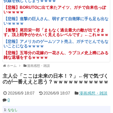
伏線を残してしまうｗｗｗｗ
【悲報】BORUTOに出て来たアイツ、ガチで自来也っぽ
いｗｗｗｗ
【悲報】進撃の巨人さん、弱すぎて自衛隊に手も足も出な
いｗｗｗｗ
【衝撃】尾田栄一郎「まもなく過去最大の敵が出てきま
す。頂上戦争がかわいく見えるレベルです」←これｗｗｗ
【悲報】アメリカのゲームソフト売上、ガチでとんでもな
いことになるｗｗｗｗ
【悲報】五等分の花嫁の一花さん、ラブコメ史上稀にみる
雑な退場をするｗｗｗｗ
ホーム
漫画感想・雑談
主人公「ここは未来の日本！？」←何で気づく
のが一番ええと思う？ｗｗｗｗｗｗｗｗｗｗｗ
2026/6/9 18:07
2026/6/9 18:07
漫画感想・雑談
0
1:
ななし