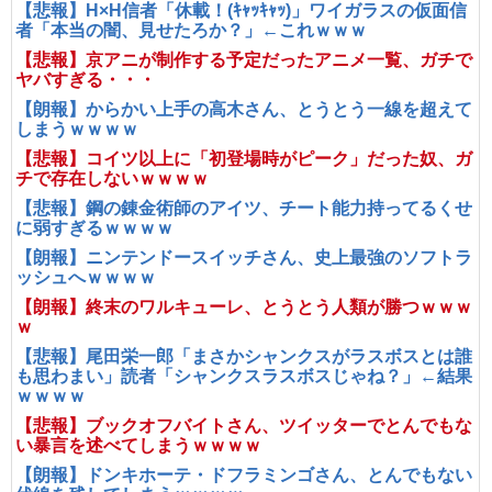
【悲報】H×H信者「休載！(ｷｬｯｷｬｯ)」ワイガラスの仮面信
者「本当の闇、見せたろか？」←これｗｗｗ
【悲報】京アニが制作する予定だったアニメ一覧、ガチで
ヤバすぎる・・・
【朗報】からかい上手の高木さん、とうとう一線を超えて
しまうｗｗｗｗ
【悲報】コイツ以上に「初登場時がピーク」だった奴、ガ
チで存在しないｗｗｗｗ
【悲報】鋼の錬金術師のアイツ、チート能力持ってるくせ
に弱すぎるｗｗｗｗ
【朗報】ニンテンドースイッチさん、史上最強のソフトラ
ッシュへｗｗｗｗ
【朗報】終末のワルキューレ、とうとう人類が勝つｗｗｗ
ｗ
【悲報】尾田栄一郎「まさかシャンクスがラスボスとは誰
も思わまい」読者「シャンクスラスボスじゃね？」←結果
ｗｗｗｗ
【悲報】ブックオフバイトさん、ツイッターでとんでもな
い暴言を述べてしまうｗｗｗｗ
【朗報】ドンキホーテ・ドフラミンゴさん、とんでもない