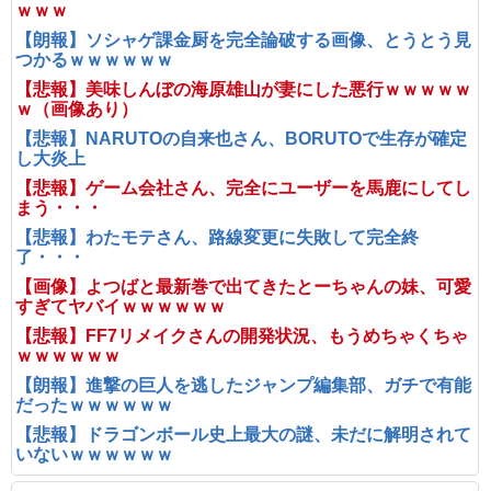
ｗｗｗ
【朗報】ソシャゲ課金厨を完全論破する画像、とうとう見
つかるｗｗｗｗｗｗ
【悲報】美味しんぼの海原雄山が妻にした悪行ｗｗｗｗｗ
ｗ（画像あり）
【悲報】NARUTOの自来也さん、BORUTOで生存が確定
し大炎上
【悲報】ゲーム会社さん、完全にユーザーを馬鹿にしてし
まう・・・
【悲報】わたモテさん、路線変更に失敗して完全終
了・・・
【画像】よつばと最新巻で出てきたとーちゃんの妹、可愛
すぎてヤバイｗｗｗｗｗｗ
【悲報】FF7リメイクさんの開発状況、もうめちゃくちゃ
ｗｗｗｗｗｗ
【朗報】進撃の巨人を逃したジャンプ編集部、ガチで有能
だったｗｗｗｗｗｗ
【悲報】ドラゴンボール史上最大の謎、未だに解明されて
いないｗｗｗｗｗｗ