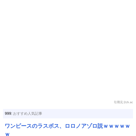
引用元:2ch.sc
999:
おすすめ人気記事
ワンピースのラスボス、ロロノアゾロ説ｗｗｗｗｗ
ｗ