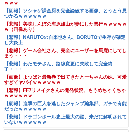
ｗｗｗ
【朗報】ソシャゲ課金厨を完全論破する画像、とうとう見
つかるｗｗｗｗｗｗ
【悲報】美味しんぼの海原雄山が妻にした悪行ｗｗｗｗｗ
ｗ（画像あり）
【悲報】NARUTOの自来也さん、BORUTOで生存が確定
し大炎上
【悲報】ゲーム会社さん、完全にユーザーを馬鹿にしてし
まう・・・
【悲報】わたモテさん、路線変更に失敗して完全終
了・・・
【画像】よつばと最新巻で出てきたとーちゃんの妹、可愛
すぎてヤバイｗｗｗｗｗｗ
【悲報】FF7リメイクさんの開発状況、もうめちゃくちゃ
ｗｗｗｗｗｗ
【朗報】進撃の巨人を逃したジャンプ編集部、ガチで有能
だったｗｗｗｗｗｗ
【悲報】ドラゴンボール史上最大の謎、未だに解明されて
いないｗｗｗｗｗｗ