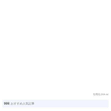
引用元:2ch.sc
999:
おすすめ人気記事