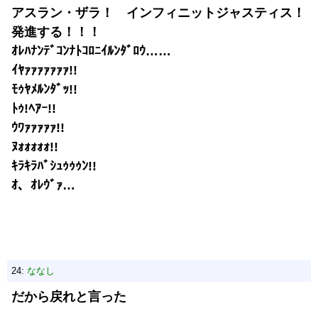
アスラン・ザラ！ インフィニットジャスティス！
発進する！！！
ｵﾚﾊﾅﾝﾃﾞｺﾝﾅﾄｺﾛﾆｲﾙﾝﾀﾞﾛｳ……
ｲﾔｧｧｧｧｧｧｧ!!
ﾓｩﾔﾒﾙﾝﾀﾞｯ!!
ﾄｩ!ﾍｱｰ!!
ｳﾜｧｧｧｧｧ!!
ﾇｫｫｫｫｫ!!
ｷﾗｷﾗﾊﾞｼｭｩｩｩﾝ!!
ｵ、ｵﾚｳﾞｧ…
24:
ななし
だから戻れと言った