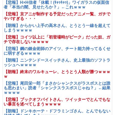
【悲報】H×H信者「休載！(ｷｬｯｷｬｯ)」ワイガラスの仮面信
者「本当の闇、見せたろか？」←これｗｗｗ
【悲報】京アニが制作する予定だったアニメ一覧、ガチで
ヤバすぎる・・・
【朗報】からかい上手の高木さん、とうとう一線を超えて
しまうｗｗｗｗ
【悲報】コイツ以上に「初登場時がピーク」だった奴、ガ
チで存在しないｗｗｗｗ
【悲報】鋼の錬金術師のアイツ、チート能力持ってるくせ
に弱すぎるｗｗｗｗ
【朗報】ニンテンドースイッチさん、史上最強のソフトラ
ッシュへｗｗｗｗ
【朗報】終末のワルキューレ、とうとう人類が勝つｗｗｗ
ｗ
【悲報】尾田栄一郎「まさかシャンクスがラスボスとは誰
も思わまい」読者「シャンクスラスボスじゃね？」←結果
ｗｗｗｗ
【悲報】ブックオフバイトさん、ツイッターでとんでもな
い暴言を述べてしまうｗｗｗｗ
【朗報】ドンキホーテ・ドフラミンゴさん、とんでもない