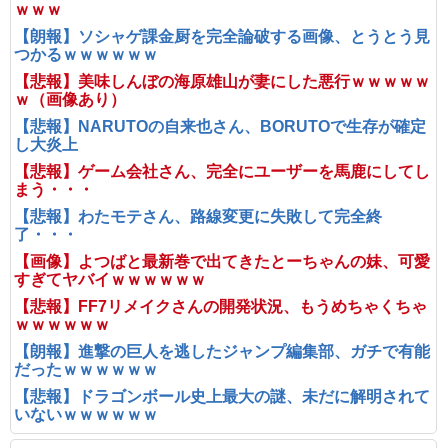
ｗｗｗ
【朗報】ソシャゲ課金厨を完全論破する画像、とうとう見
つかるｗｗｗｗｗｗ
【悲報】美味しんぼの海原雄山が妻にした悪行ｗｗｗｗｗ
ｗ（画像あり）
【悲報】NARUTOの自来也さん、BORUTOで生存が確定
し大炎上
【悲報】ゲーム会社さん、完全にユーザーを馬鹿にしてし
まう・・・
【悲報】わたモテさん、路線変更に失敗して完全終
了・・・
【画像】よつばと最新巻で出てきたとーちゃんの妹、可愛
すぎてヤバイｗｗｗｗｗｗ
【悲報】FF7リメイクさんの開発状況、もうめちゃくちゃ
ｗｗｗｗｗｗ
【朗報】進撃の巨人を逃したジャンプ編集部、ガチで有能
だったｗｗｗｗｗｗ
【悲報】ドラゴンボール史上最大の謎、未だに解明されて
いないｗｗｗｗｗｗ