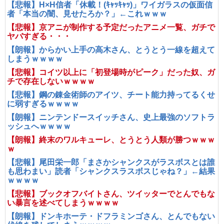
【悲報】H×H信者「休載！(ｷｬｯｷｬｯ)」ワイガラスの仮面信
者「本当の闇、見せたろか？」←これｗｗｗ
【悲報】京アニが制作する予定だったアニメ一覧、ガチで
ヤバすぎる・・・
【朗報】からかい上手の高木さん、とうとう一線を超えて
しまうｗｗｗｗ
【悲報】コイツ以上に「初登場時がピーク」だった奴、ガ
チで存在しないｗｗｗｗ
【悲報】鋼の錬金術師のアイツ、チート能力持ってるくせ
に弱すぎるｗｗｗｗ
【朗報】ニンテンドースイッチさん、史上最強のソフトラ
ッシュへｗｗｗｗ
【朗報】終末のワルキューレ、とうとう人類が勝つｗｗｗ
ｗ
【悲報】尾田栄一郎「まさかシャンクスがラスボスとは誰
も思わまい」読者「シャンクスラスボスじゃね？」←結果
ｗｗｗｗ
【悲報】ブックオフバイトさん、ツイッターでとんでもな
い暴言を述べてしまうｗｗｗｗ
【朗報】ドンキホーテ・ドフラミンゴさん、とんでもない