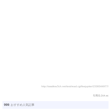
http://swallow.5ch.net/test/read.cgi/livejupiter/1538344977/
引用元:2ch.sc
999:
おすすめ人気記事