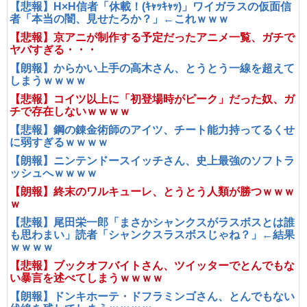
【悲報】H×H信者「休載！(ｷｬｯｷｬｯ)」ワイガラスの仮面信
者「本当の闇、見せたろか？」←これｗｗｗ
【悲報】京アニが制作する予定だったアニメ一覧、ガチで
ヤバすぎる・・・
【朗報】からかい上手の高木さん、とうとう一線を超えて
しまうｗｗｗｗ
【悲報】コイツ以上に「初登場時がピーク」だった奴、ガ
チで存在しないｗｗｗｗ
【悲報】鋼の錬金術師のアイツ、チート能力持ってるくせ
に弱すぎるｗｗｗｗ
【朗報】ニンテンドースイッチさん、史上最強のソフトラ
ッシュへｗｗｗｗ
【朗報】終末のワルキューレ、とうとう人類が勝つｗｗｗ
ｗ
【悲報】尾田栄一郎「まさかシャンクスがラスボスとは誰
も思わまい」読者「シャンクスラスボスじゃね？」←結果
ｗｗｗｗ
【悲報】ブックオフバイトさん、ツイッターでとんでもな
い暴言を述べてしまうｗｗｗｗ
【朗報】ドンキホーテ・ドフラミンゴさん、とんでもない