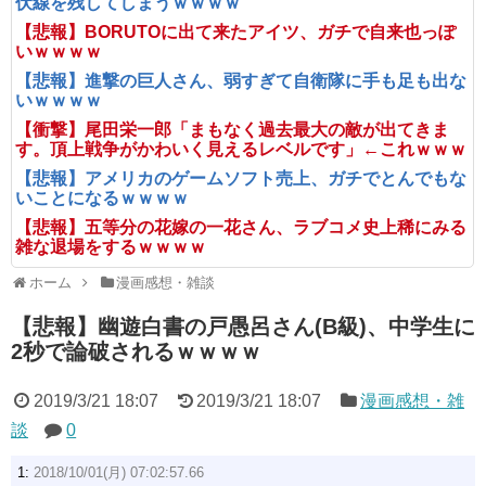
伏線を残してしまうｗｗｗｗ
【悲報】BORUTOに出て来たアイツ、ガチで自来也っぽ
いｗｗｗｗ
【悲報】進撃の巨人さん、弱すぎて自衛隊に手も足も出な
いｗｗｗｗ
【衝撃】尾田栄一郎「まもなく過去最大の敵が出てきま
す。頂上戦争がかわいく見えるレベルです」←これｗｗｗ
【悲報】アメリカのゲームソフト売上、ガチでとんでもな
いことになるｗｗｗｗ
【悲報】五等分の花嫁の一花さん、ラブコメ史上稀にみる
雑な退場をするｗｗｗｗ
ホーム
漫画感想・雑談
【悲報】幽遊白書の戸愚呂さん(B級)、中学生に
2秒で論破されるｗｗｗｗ
2019/3/21 18:07
2019/3/21 18:07
漫画感想・雑
談
0
1:
2018/10/01(月) 07:02:57.66