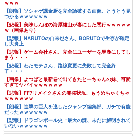
ｗｗｗ
【朗報】ソシャゲ課金厨を完全論破する画像、とうとう見
つかるｗｗｗｗｗｗ
【悲報】美味しんぼの海原雄山が妻にした悪行ｗｗｗｗｗ
ｗ（画像あり）
【悲報】NARUTOの自来也さん、BORUTOで生存が確定
し大炎上
【悲報】ゲーム会社さん、完全にユーザーを馬鹿にしてし
まう・・・
【悲報】わたモテさん、路線変更に失敗して完全終
了・・・
【画像】よつばと最新巻で出てきたとーちゃんの妹、可愛
すぎてヤバイｗｗｗｗｗｗ
【悲報】FF7リメイクさんの開発状況、もうめちゃくちゃ
ｗｗｗｗｗｗ
【朗報】進撃の巨人を逃したジャンプ編集部、ガチで有能
だったｗｗｗｗｗｗ
【悲報】ドラゴンボール史上最大の謎、未だに解明されて
いないｗｗｗｗｗｗ