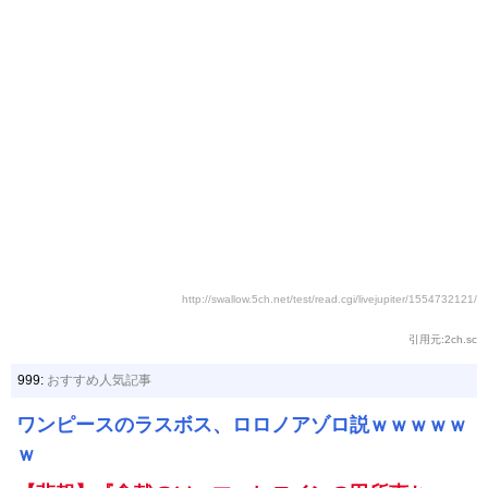
http://swallow.5ch.net/test/read.cgi/livejupiter/1554732121/
引用元:2ch.sc
999:
おすすめ人気記事
ワンピースのラスボス、ロロノアゾロ説ｗｗｗｗｗ
ｗ