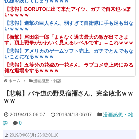
伏線を残してしまうｗｗｗｗ
【悲報】BORUTOに出て来たアイツ、ガチで自来也っぽ
いｗｗｗｗ
【悲報】進撃の巨人さん、弱すぎて自衛隊に手も足も出な
いｗｗｗｗ
【衝撃】尾田栄一郎「まもなく過去最大の敵が出てきま
す。頂上戦争がかわいく見えるレベルです」←これｗｗｗ
【悲報】アメリカのゲームソフト売上、ガチでとんでもな
いことになるｗｗｗｗ
【悲報】五等分の花嫁の一花さん、ラブコメ史上稀にみる
雑な退場をするｗｗｗｗ
ホーム
漫画感想・雑談
【悲報】バキ道の野見宿禰さん、完全敗北ｗｗ
ｗｗ
2019/4/13 06:07
2019/4/13 06:07
漫画感想・雑
談
0
1:
2019/04/08(月) 23:02:01.10