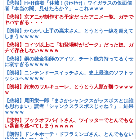
【悲報】H×H信者「休載！(ｷｬｯｷｬｯ)」ワイガラスの仮面信
者「本当の闇、見せたろか？」←これｗｗｗ
【悲報】京アニが制作する予定だったアニメ一覧、ガチで
ヤバすぎる・・・
【朗報】からかい上手の高木さん、とうとう一線を超えて
しまうｗｗｗｗ
【悲報】コイツ以上に「初登場時がピーク」だった奴、ガ
チで存在しないｗｗｗｗ
【悲報】鋼の錬金術師のアイツ、チート能力持ってるくせ
に弱すぎるｗｗｗｗ
【朗報】ニンテンドースイッチさん、史上最強のソフトラ
ッシュへｗｗｗｗ
【朗報】終末のワルキューレ、とうとう人類が勝つｗｗｗ
ｗ
【悲報】尾田栄一郎「まさかシャンクスがラスボスとは誰
も思わまい」読者「シャンクスラスボスじゃね？」←結果
ｗｗｗｗ
【悲報】ブックオフバイトさん、ツイッターでとんでもな
い暴言を述べてしまうｗｗｗｗ
【朗報】ドンキホーテ・ドフラミンゴさん、とんでもない