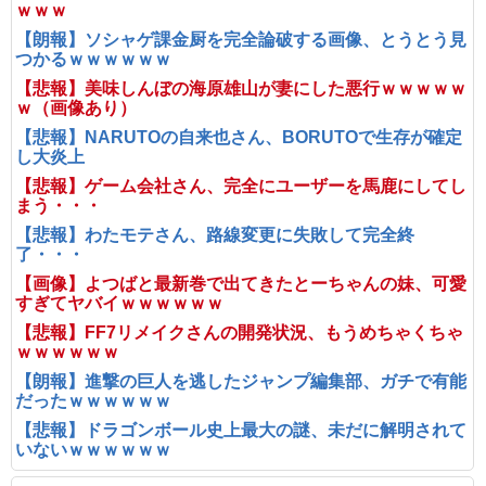
ｗｗｗ
【朗報】ソシャゲ課金厨を完全論破する画像、とうとう見
つかるｗｗｗｗｗｗ
【悲報】美味しんぼの海原雄山が妻にした悪行ｗｗｗｗｗ
ｗ（画像あり）
【悲報】NARUTOの自来也さん、BORUTOで生存が確定
し大炎上
【悲報】ゲーム会社さん、完全にユーザーを馬鹿にしてし
まう・・・
【悲報】わたモテさん、路線変更に失敗して完全終
了・・・
【画像】よつばと最新巻で出てきたとーちゃんの妹、可愛
すぎてヤバイｗｗｗｗｗｗ
【悲報】FF7リメイクさんの開発状況、もうめちゃくちゃ
ｗｗｗｗｗｗ
【朗報】進撃の巨人を逃したジャンプ編集部、ガチで有能
だったｗｗｗｗｗｗ
【悲報】ドラゴンボール史上最大の謎、未だに解明されて
いないｗｗｗｗｗｗ