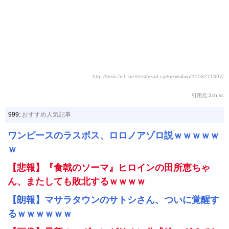
http://hebi.5ch.net/test/read.cgi/news4vip/1558271397/
引用元:2ch.sc
999:
おすすめ人気記事
ワンピースのラスボス、ロロノアゾロ説ｗｗｗｗｗ
ｗ
【悲報】『食戟のソーマ』ヒロインの田所恵ちゃ
ん、またしても敗北するｗｗｗｗ
【朗報】マサラタウンのサトシさん、ついに覚醒す
るｗｗｗｗｗｗ