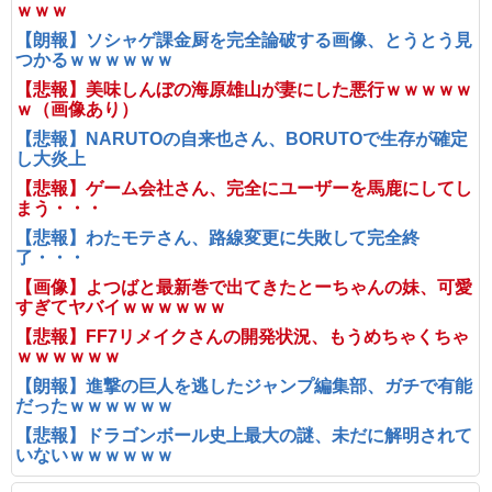
ｗｗｗ
【朗報】ソシャゲ課金厨を完全論破する画像、とうとう見
つかるｗｗｗｗｗｗ
【悲報】美味しんぼの海原雄山が妻にした悪行ｗｗｗｗｗ
ｗ（画像あり）
【悲報】NARUTOの自来也さん、BORUTOで生存が確定
し大炎上
【悲報】ゲーム会社さん、完全にユーザーを馬鹿にしてし
まう・・・
【悲報】わたモテさん、路線変更に失敗して完全終
了・・・
【画像】よつばと最新巻で出てきたとーちゃんの妹、可愛
すぎてヤバイｗｗｗｗｗｗ
【悲報】FF7リメイクさんの開発状況、もうめちゃくちゃ
ｗｗｗｗｗｗ
【朗報】進撃の巨人を逃したジャンプ編集部、ガチで有能
だったｗｗｗｗｗｗ
【悲報】ドラゴンボール史上最大の謎、未だに解明されて
いないｗｗｗｗｗｗ