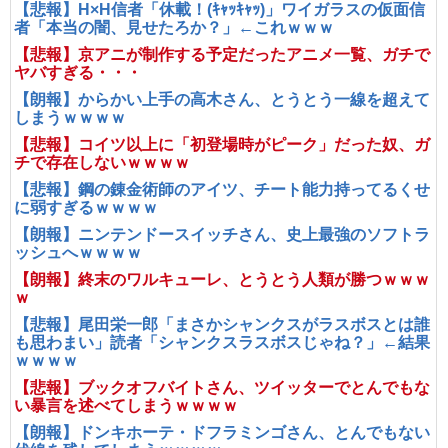
【悲報】H×H信者「休載！(ｷｬｯｷｬｯ)」ワイガラスの仮面信
者「本当の闇、見せたろか？」←これｗｗｗ
【悲報】京アニが制作する予定だったアニメ一覧、ガチで
ヤバすぎる・・・
【朗報】からかい上手の高木さん、とうとう一線を超えて
しまうｗｗｗｗ
【悲報】コイツ以上に「初登場時がピーク」だった奴、ガ
チで存在しないｗｗｗｗ
【悲報】鋼の錬金術師のアイツ、チート能力持ってるくせ
に弱すぎるｗｗｗｗ
【朗報】ニンテンドースイッチさん、史上最強のソフトラ
ッシュへｗｗｗｗ
【朗報】終末のワルキューレ、とうとう人類が勝つｗｗｗ
ｗ
【悲報】尾田栄一郎「まさかシャンクスがラスボスとは誰
も思わまい」読者「シャンクスラスボスじゃね？」←結果
ｗｗｗｗ
【悲報】ブックオフバイトさん、ツイッターでとんでもな
い暴言を述べてしまうｗｗｗｗ
【朗報】ドンキホーテ・ドフラミンゴさん、とんでもない