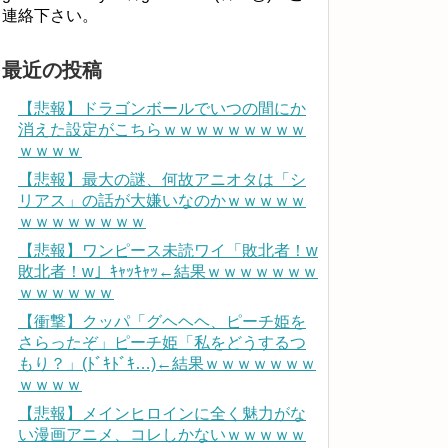
連絡下さい。
最近の投稿
【悲報】ドラゴンボールでいつの間にか
消えた設定がこちらｗｗｗｗｗｗｗｗｗ
ｗｗｗｗ
【悲報】最大の謎、何故アニオタは「シ
リアス」の話が大嫌いなのかｗｗｗｗｗ
ｗｗｗｗｗｗｗｗ
【悲報】ワンピース未読ワイ「敗北者！w
敗北者！w」ｷｬｯｷｬｯ←結果ｗｗｗｗｗｗｗ
ｗｗｗｗｗｗ
【衝撃】クッパ「グヘヘヘ、ピーチ姫を
さらったぞ」ピーチ姫「私をどうするつ
もり？」(ﾄﾞｷﾄﾞｷ…)←結果ｗｗｗｗｗｗｗ
ｗｗｗｗ
【悲報】メインヒロインに全く魅力がな
い漫画アニメ、コレしかないｗｗｗｗｗ