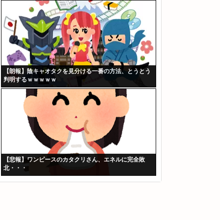
【朗報】陰キャオタクを見分ける一番の方法、とうとう
判明するｗｗｗｗｗ
【悲報】ワンピースのカタクリさん、エネルに完全敗
北・・・