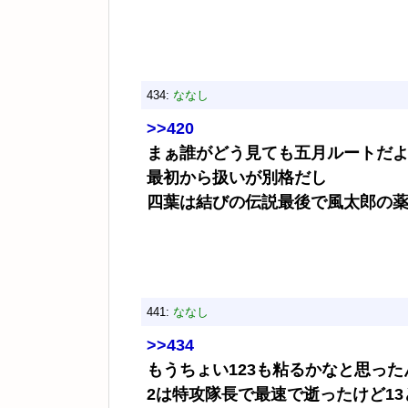
434:
ななし
>>420
まぁ誰がどう見ても五月ルートだ
最初から扱いが別格だし
四葉は結びの伝説最後で風太郎の
441:
ななし
>>434
もうちょい123も粘るかなと思っ
2は特攻隊長で最速で逝ったけど1