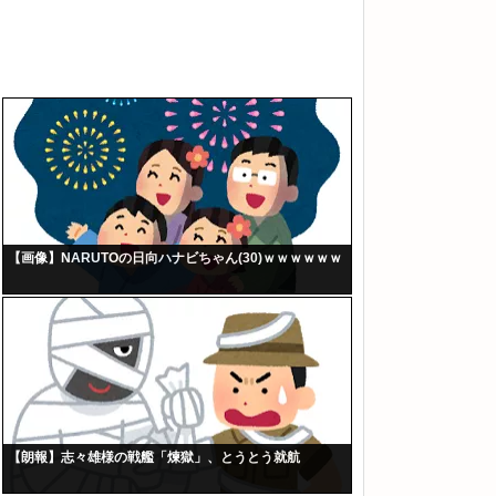
【画像】NARUTOの日向ハナビちゃん(30)ｗｗｗｗｗｗ
【朗報】志々雄様の戦艦「煉獄」、とうとう就航