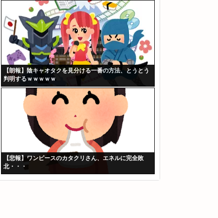
【朗報】陰キャオタクを見分ける一番の方法、とうとう
判明するｗｗｗｗｗ
【悲報】ワンピースのカタクリさん、エネルに完全敗
北・・・