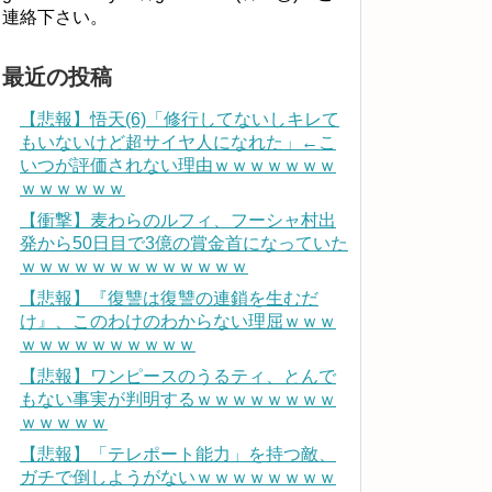
連絡下さい。
最近の投稿
【悲報】悟天(6)「修行してないしキレて
もいないけど超サイヤ人になれた」←こ
いつが評価されない理由ｗｗｗｗｗｗｗ
ｗｗｗｗｗｗ
【衝撃】麦わらのルフィ、フーシャ村出
発から50日目で3億の賞金首になっていた
ｗｗｗｗｗｗｗｗｗｗｗｗｗ
【悲報】『復讐は復讐の連鎖を生むだ
け』、このわけのわからない理屈ｗｗｗ
ｗｗｗｗｗｗｗｗｗｗ
【悲報】ワンピースのうるティ、とんで
もない事実が判明するｗｗｗｗｗｗｗｗ
ｗｗｗｗｗ
【悲報】「テレポート能力」を持つ敵、
ガチで倒しようがないｗｗｗｗｗｗｗｗ