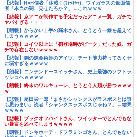
【悲報】H×H信者「休載！(ｷｬｯｷｬｯ)」ワイガラスの仮面信
者「本当の闇、見せたろか？」←これｗｗｗ
【悲報】京アニが制作する予定だったアニメ一覧、ガチで
ヤバすぎる・・・
【朗報】からかい上手の高木さん、とうとう一線を超えて
しまうｗｗｗｗ
【悲報】コイツ以上に「初登場時がピーク」だった奴、ガ
チで存在しないｗｗｗｗ
【悲報】鋼の錬金術師のアイツ、チート能力持ってるくせ
に弱すぎるｗｗｗｗ
【朗報】ニンテンドースイッチさん、史上最強のソフトラ
ッシュへｗｗｗｗ
【朗報】終末のワルキューレ、とうとう人類が勝つｗｗｗ
ｗ
【悲報】尾田栄一郎「まさかシャンクスがラスボスとは誰
も思わまい」読者「シャンクスラスボスじゃね？」←結果
ｗｗｗｗ
【悲報】ブックオフバイトさん、ツイッターでとんでもな
い暴言を述べてしまうｗｗｗｗ
【朗報】ドンキホーテ・ドフラミンゴさん、とんでもない