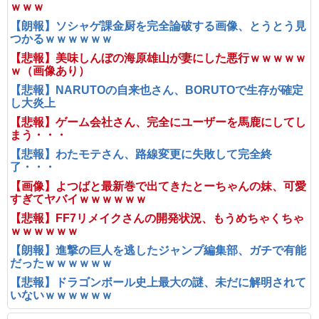
ｗｗｗ
【朗報】ソシャゲ課金厨を完全論破する画像、とうとう見
つかるｗｗｗｗｗｗ
【悲報】美味しんぼの海原雄山が妻にした悪行ｗｗｗｗｗ
ｗ（画像あり）
【悲報】NARUTOの自来也さん、BORUTOで生存が確定
し大炎上
【悲報】ゲーム会社さん、完全にユーザーを馬鹿にしてし
まう・・・
【悲報】わたモテさん、路線変更に失敗して完全終
了・・・
【画像】よつばと最新巻で出てきたとーちゃんの妹、可愛
すぎてヤバイｗｗｗｗｗｗ
【悲報】FF7リメイクさんの開発状況、もうめちゃくちゃ
ｗｗｗｗｗｗ
【朗報】進撃の巨人を逃したジャンプ編集部、ガチで有能
だったｗｗｗｗｗｗ
【悲報】ドラゴンボール史上最大の謎、未だに解明されて
いないｗｗｗｗｗｗ