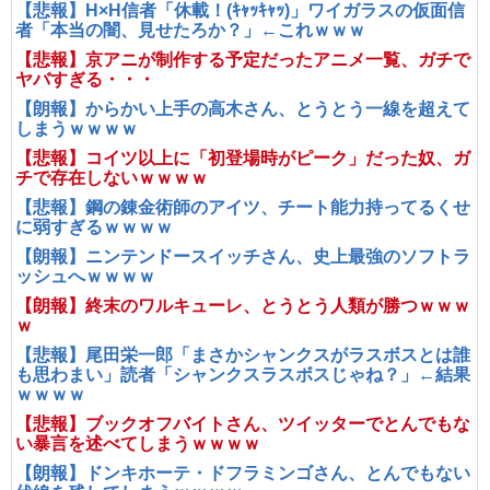
【悲報】H×H信者「休載！(ｷｬｯｷｬｯ)」ワイガラスの仮面信
者「本当の闇、見せたろか？」←これｗｗｗ
【悲報】京アニが制作する予定だったアニメ一覧、ガチで
ヤバすぎる・・・
【朗報】からかい上手の高木さん、とうとう一線を超えて
しまうｗｗｗｗ
【悲報】コイツ以上に「初登場時がピーク」だった奴、ガ
チで存在しないｗｗｗｗ
【悲報】鋼の錬金術師のアイツ、チート能力持ってるくせ
に弱すぎるｗｗｗｗ
【朗報】ニンテンドースイッチさん、史上最強のソフトラ
ッシュへｗｗｗｗ
【朗報】終末のワルキューレ、とうとう人類が勝つｗｗｗ
ｗ
【悲報】尾田栄一郎「まさかシャンクスがラスボスとは誰
も思わまい」読者「シャンクスラスボスじゃね？」←結果
ｗｗｗｗ
【悲報】ブックオフバイトさん、ツイッターでとんでもな
い暴言を述べてしまうｗｗｗｗ
【朗報】ドンキホーテ・ドフラミンゴさん、とんでもない