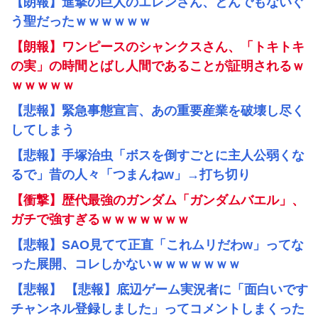
【朗報】進撃の巨人のエレンさん、とんでもないぐ
う聖だったｗｗｗｗｗｗ
【朗報】ワンピースのシャンクスさん、「トキトキ
の実」の時間とばし人間であることが証明されるｗ
ｗｗｗｗｗ
【悲報】緊急事態宣言、あの重要産業を破壊し尽く
してしまう
【悲報】手塚治虫「ボスを倒すごとに主人公弱くな
るで」昔の人々「つまんねw」→打ち切り
【衝撃】歴代最強のガンダム「ガンダムバエル」、
ガチで強すぎるｗｗｗｗｗｗｗ
【悲報】SAO見てて正直「これムリだわw」ってな
った展開、コレしかないｗｗｗｗｗｗｗ
【悲報】 【悲報】底辺ゲーム実況者に「面白いです
チャンネル登録しました」ってコメントしまくった