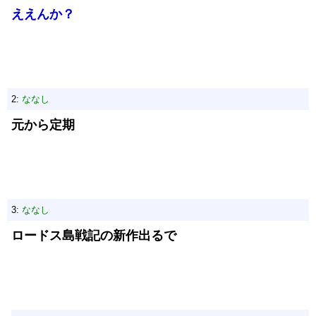
ええんか？
2:
ななし
元から定期
3:
ななし
ロードス島戦記の新作出るで