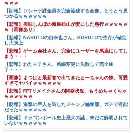
ｗｗｗ
【朗報】ソシャゲ課金厨を完全論破する画像、とうとう見
つかるｗｗｗｗｗｗ
【悲報】美味しんぼの海原雄山が妻にした悪行ｗｗｗｗｗ
ｗ（画像あり）
【悲報】NARUTOの自来也さん、BORUTOで生存が確定
し大炎上
【悲報】ゲーム会社さん、完全にユーザーを馬鹿にしてし
まう・・・
【悲報】わたモテさん、路線変更に失敗して完全終
了・・・
【画像】よつばと最新巻で出てきたとーちゃんの妹、可愛
すぎてヤバイｗｗｗｗｗｗ
【悲報】FF7リメイクさんの開発状況、もうめちゃくちゃ
ｗｗｗｗｗｗ
【朗報】進撃の巨人を逃したジャンプ編集部、ガチで有能
だったｗｗｗｗｗｗ
【悲報】ドラゴンボール史上最大の謎、未だに解明されて
いないｗｗｗｗｗｗ