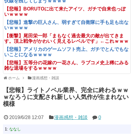
伏線を残してしまうｗｗｗｗ
【悲報】BORUTOに出て来たアイツ、ガチで自来也っぽ
いｗｗｗｗ
【悲報】進撃の巨人さん、弱すぎて自衛隊に手も足も出な
いｗｗｗｗ
【衝撃】尾田栄一郎「まもなく過去最大の敵が出てきま
す。頂上戦争がかわいく見えるレベルです」←これｗｗｗ
【悲報】アメリカのゲームソフト売上、ガチでとんでもな
いことになるｗｗｗｗ
【悲報】五等分の花嫁の一花さん、ラブコメ史上稀にみる
雑な退場をするｗｗｗｗ
ホーム
漫画感想・雑談
【悲報】ライトノベル業界、完全に終わるｗｗ
ｗなろうに支配され新しい人気作が生まれない
模様
2019/6/28 12:07
漫画感想・雑談
0
1:
ななし