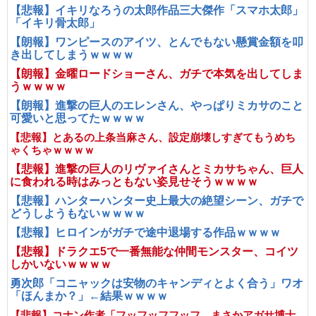
【悲報】イキリなろうの太郎作品三大傑作「スマホ太郎」
「イキリ骨太郎」
【朗報】ワンピースのアイツ、とんでもない懸賞金額を叩
き出してしまうｗｗｗｗ
【朗報】金曜ロードショーさん、ガチで本気を出してしま
うｗｗｗｗ
【朗報】進撃の巨人のエレンさん、やっぱりミカサのこと
可愛いと思ってたｗｗｗｗ
【悲報】とあるの上条当麻さん、設定崩壊しすぎてもうめち
ゃくちゃｗｗｗｗ
【悲報】進撃の巨人のリヴァイさんとミカサちゃん、巨人
に食われる時はみっともない姿見せそうｗｗｗｗ
【悲報】ハンターハンター史上最大の絶望シーン、ガチで
どうしようもないｗｗｗｗ
【悲報】ヒロインがガチで途中退場する作品ｗｗｗｗ
【悲報】ドラクエ5で一番無能な仲間モンスター、コイツ
しかいないｗｗｗｗ
勇次郎「コニャックは安物のキャンディとよく合う」ワオ
「ほんまか？」←結果ｗｗｗｗ
【悲報】コナン作者「フッフッフフッフ、まさかアガサ博士