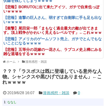
伏線を残してしまうｗｗｗｗ
【悲報】BORUTOに出て来たアイツ、ガチで自来也っぽ
いｗｗｗｗ
【悲報】進撃の巨人さん、弱すぎて自衛隊に手も足も出な
いｗｗｗｗ
【衝撃】尾田栄一郎「まもなく過去最大の敵が出てきま
す。頂上戦争がかわいく見えるレベルです」←これｗｗｗ
【悲報】アメリカのゲームソフト売上、ガチでとんでもな
いことになるｗｗｗｗ
【悲報】五等分の花嫁の一花さん、ラブコメ史上稀にみる
雑な退場をするｗｗｗｗ
ホーム
漫画感想・雑談
？？？「ラスボスは既に登場している意外な人
物。シャンクスや黒ひげではありません」←こ
れｗｗｗｗ
2019/6/28 16:07
漫画感想・雑談
0
1:
ななし