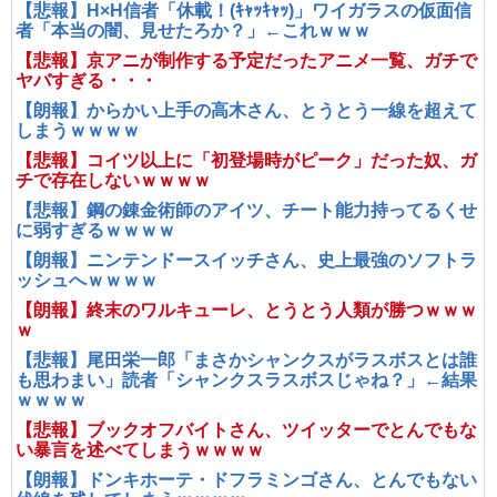
【悲報】H×H信者「休載！(ｷｬｯｷｬｯ)」ワイガラスの仮面信
者「本当の闇、見せたろか？」←これｗｗｗ
【悲報】京アニが制作する予定だったアニメ一覧、ガチで
ヤバすぎる・・・
【朗報】からかい上手の高木さん、とうとう一線を超えて
しまうｗｗｗｗ
【悲報】コイツ以上に「初登場時がピーク」だった奴、ガ
チで存在しないｗｗｗｗ
【悲報】鋼の錬金術師のアイツ、チート能力持ってるくせ
に弱すぎるｗｗｗｗ
【朗報】ニンテンドースイッチさん、史上最強のソフトラ
ッシュへｗｗｗｗ
【朗報】終末のワルキューレ、とうとう人類が勝つｗｗｗ
ｗ
【悲報】尾田栄一郎「まさかシャンクスがラスボスとは誰
も思わまい」読者「シャンクスラスボスじゃね？」←結果
ｗｗｗｗ
【悲報】ブックオフバイトさん、ツイッターでとんでもな
い暴言を述べてしまうｗｗｗｗ
【朗報】ドンキホーテ・ドフラミンゴさん、とんでもない