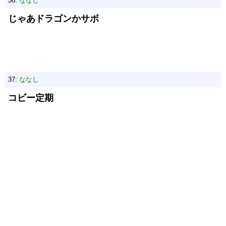
36:
ななし
じゃあドラゴンかサボ
37:
ななし
コビー定期