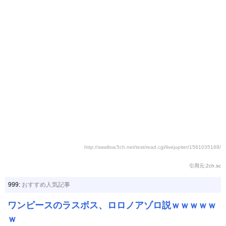
http://swallow.5ch.net/test/read.cgi/livejupiter/1561035168/
引用元:2ch.sc
999:
おすすめ人気記事
ワンピースのラスボス、ロロノアゾロ説ｗｗｗｗｗ
ｗ