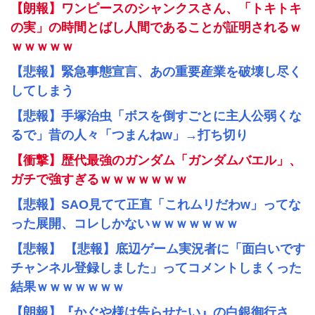
【朗報】ワンピースのシャンクスさん、「トキトキ
の実」の時間とばし人間であることが証明されるｗ
ｗｗｗｗｗ
【悲報】緊急事態宣言、あの重要産業を破壊し尽く
してしまう
【悲報】手塚治虫「ボスを倒すごとに主人公弱くな
るで」昔の人々「つまんねw」→打ち切り
【衝撃】歴代最強のガンダム「ガンダムバエル」、
ガチで強すぎるｗｗｗｗｗｗｗ
【悲報】SAO見てて正直「これムリだわw」ってな
った展開、コレしかないｗｗｗｗｗｗｗ
【悲報】 【悲報】底辺ゲーム実況者に「面白いです
チャンネル登録しました」ってコメントしまくった
結果ｗｗｗｗｗｗｗ
【朗報】『かぐや様は告らせたい』の白銀御行さ