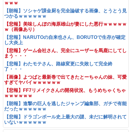
ｗｗｗ
【朗報】ソシャゲ課金厨を完全論破する画像、とうとう見
つかるｗｗｗｗｗｗ
【悲報】美味しんぼの海原雄山が妻にした悪行ｗｗｗｗｗ
ｗ（画像あり）
【悲報】NARUTOの自来也さん、BORUTOで生存が確定
し大炎上
【悲報】ゲーム会社さん、完全にユーザーを馬鹿にしてし
まう・・・
【悲報】わたモテさん、路線変更に失敗して完全終
了・・・
【画像】よつばと最新巻で出てきたとーちゃんの妹、可愛
すぎてヤバイｗｗｗｗｗｗ
【悲報】FF7リメイクさんの開発状況、もうめちゃくちゃ
ｗｗｗｗｗｗ
【朗報】進撃の巨人を逃したジャンプ編集部、ガチで有能
だったｗｗｗｗｗｗ
【悲報】ドラゴンボール史上最大の謎、未だに解明されて
いないｗｗｗｗｗｗ