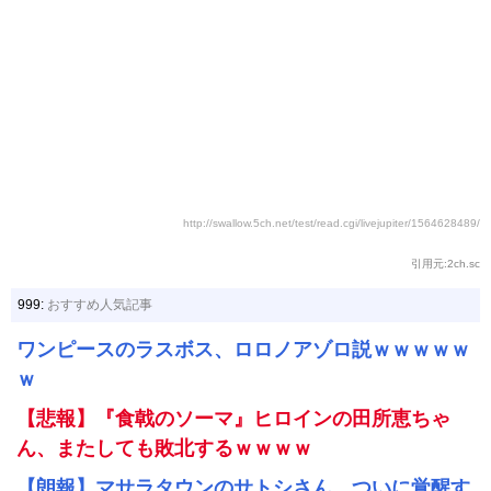
http://swallow.5ch.net/test/read.cgi/livejupiter/1564628489/
引用元:2ch.sc
999:
おすすめ人気記事
ワンピースのラスボス、ロロノアゾロ説ｗｗｗｗｗ
ｗ
【悲報】『食戟のソーマ』ヒロインの田所恵ちゃ
ん、またしても敗北するｗｗｗｗ
【朗報】マサラタウンのサトシさん、ついに覚醒す