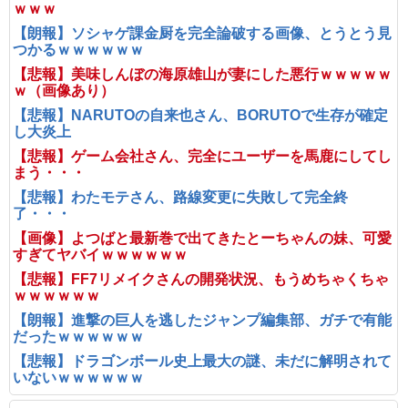
ｗｗｗ
【朗報】ソシャゲ課金厨を完全論破する画像、とうとう見
つかるｗｗｗｗｗｗ
【悲報】美味しんぼの海原雄山が妻にした悪行ｗｗｗｗｗ
ｗ（画像あり）
【悲報】NARUTOの自来也さん、BORUTOで生存が確定
し大炎上
【悲報】ゲーム会社さん、完全にユーザーを馬鹿にしてし
まう・・・
【悲報】わたモテさん、路線変更に失敗して完全終
了・・・
【画像】よつばと最新巻で出てきたとーちゃんの妹、可愛
すぎてヤバイｗｗｗｗｗｗ
【悲報】FF7リメイクさんの開発状況、もうめちゃくちゃ
ｗｗｗｗｗｗ
【朗報】進撃の巨人を逃したジャンプ編集部、ガチで有能
だったｗｗｗｗｗｗ
【悲報】ドラゴンボール史上最大の謎、未だに解明されて
いないｗｗｗｗｗｗ