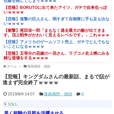
伏線を残してしまうｗｗｗｗ
【悲報】BORUTOに出て来たアイツ、ガチで自来也っぽ
いｗｗｗｗ
【悲報】進撃の巨人さん、弱すぎて自衛隊に手も足も出な
いｗｗｗｗ
【衝撃】尾田栄一郎「まもなく過去最大の敵が出てきま
す。頂上戦争がかわいく見えるレベルです」←これｗｗｗ
【悲報】アメリカのゲームソフト売上、ガチでとんでもな
いことになるｗｗｗｗ
【悲報】五等分の花嫁の一花さん、ラブコメ史上稀にみる
雑な退場をするｗｗｗｗ
ホーム
漫画感想・雑談
【悲報】キングダムさんの最新話、まるで話が
進まず完全終了ｗｗｗｗ
2019/8/4 14:07
漫画感想・雑談
0
1:
ななし
早く桓騎の旦那を活躍させろ