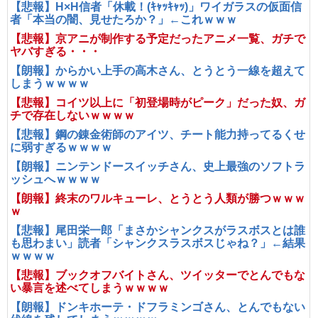
【悲報】H×H信者「休載！(ｷｬｯｷｬｯ)」ワイガラスの仮面信
者「本当の闇、見せたろか？」←これｗｗｗ
【悲報】京アニが制作する予定だったアニメ一覧、ガチで
ヤバすぎる・・・
【朗報】からかい上手の高木さん、とうとう一線を超えて
しまうｗｗｗｗ
【悲報】コイツ以上に「初登場時がピーク」だった奴、ガ
チで存在しないｗｗｗｗ
【悲報】鋼の錬金術師のアイツ、チート能力持ってるくせ
に弱すぎるｗｗｗｗ
【朗報】ニンテンドースイッチさん、史上最強のソフトラ
ッシュへｗｗｗｗ
【朗報】終末のワルキューレ、とうとう人類が勝つｗｗｗ
ｗ
【悲報】尾田栄一郎「まさかシャンクスがラスボスとは誰
も思わまい」読者「シャンクスラスボスじゃね？」←結果
ｗｗｗｗ
【悲報】ブックオフバイトさん、ツイッターでとんでもな
い暴言を述べてしまうｗｗｗｗ
【朗報】ドンキホーテ・ドフラミンゴさん、とんでもない