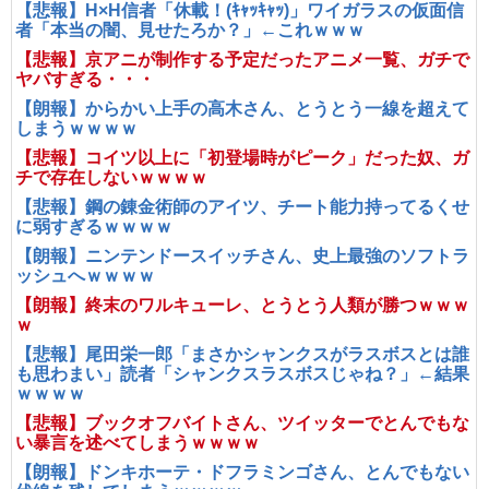
【悲報】H×H信者「休載！(ｷｬｯｷｬｯ)」ワイガラスの仮面信
者「本当の闇、見せたろか？」←これｗｗｗ
【悲報】京アニが制作する予定だったアニメ一覧、ガチで
ヤバすぎる・・・
【朗報】からかい上手の高木さん、とうとう一線を超えて
しまうｗｗｗｗ
【悲報】コイツ以上に「初登場時がピーク」だった奴、ガ
チで存在しないｗｗｗｗ
【悲報】鋼の錬金術師のアイツ、チート能力持ってるくせ
に弱すぎるｗｗｗｗ
【朗報】ニンテンドースイッチさん、史上最強のソフトラ
ッシュへｗｗｗｗ
【朗報】終末のワルキューレ、とうとう人類が勝つｗｗｗ
ｗ
【悲報】尾田栄一郎「まさかシャンクスがラスボスとは誰
も思わまい」読者「シャンクスラスボスじゃね？」←結果
ｗｗｗｗ
【悲報】ブックオフバイトさん、ツイッターでとんでもな
い暴言を述べてしまうｗｗｗｗ
【朗報】ドンキホーテ・ドフラミンゴさん、とんでもない