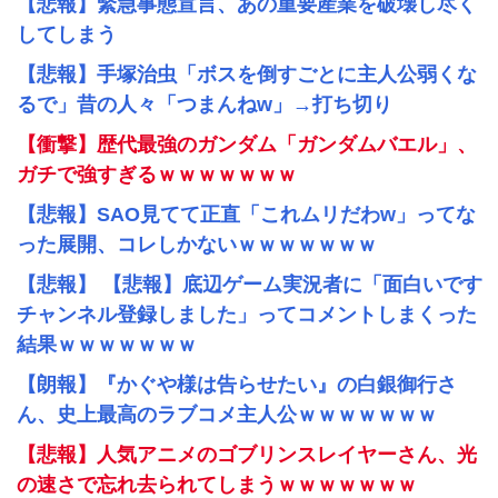
【悲報】緊急事態宣言、あの重要産業を破壊し尽く
してしまう
【悲報】手塚治虫「ボスを倒すごとに主人公弱くな
るで」昔の人々「つまんねw」→打ち切り
【衝撃】歴代最強のガンダム「ガンダムバエル」、
ガチで強すぎるｗｗｗｗｗｗｗ
【悲報】SAO見てて正直「これムリだわw」ってな
った展開、コレしかないｗｗｗｗｗｗｗ
【悲報】 【悲報】底辺ゲーム実況者に「面白いです
チャンネル登録しました」ってコメントしまくった
結果ｗｗｗｗｗｗｗ
【朗報】『かぐや様は告らせたい』の白銀御行さ
ん、史上最高のラブコメ主人公ｗｗｗｗｗｗｗ
【悲報】人気アニメのゴブリンスレイヤーさん、光
の速さで忘れ去られてしまうｗｗｗｗｗｗｗ