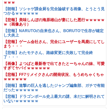
ｗｗｗ
【朗報】ソシャゲ課金厨を完全論破する画像、とうとう見
つかるｗｗｗｗｗｗ
【悲報】美味しんぼの海原雄山が妻にした悪行ｗｗｗｗｗ
ｗ（画像あり）
【悲報】NARUTOの自来也さん、BORUTOで生存が確定
し大炎上
【悲報】ゲーム会社さん、完全にユーザーを馬鹿にしてし
まう・・・
【悲報】わたモテさん、路線変更に失敗して完全終
了・・・
【画像】よつばと最新巻で出てきたとーちゃんの妹、可愛
すぎてヤバイｗｗｗｗｗｗ
【悲報】FF7リメイクさんの開発状況、もうめちゃくちゃ
ｗｗｗｗｗｗ
【朗報】進撃の巨人を逃したジャンプ編集部、ガチで有能
だったｗｗｗｗｗｗ
【悲報】ドラゴンボール史上最大の謎、未だに解明されて
いないｗｗｗｗｗｗ