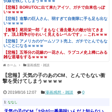
伏線を残してしまうｗｗｗｗ
【悲報】BORUTOに出て来たアイツ、ガチで自来也っぽ
いｗｗｗｗ
【悲報】進撃の巨人さん、弱すぎて自衛隊に手も足も出な
いｗｗｗｗ
【衝撃】尾田栄一郎「まもなく過去最大の敵が出てきま
す。頂上戦争がかわいく見えるレベルです」←これｗｗｗ
【悲報】アメリカのゲームソフト売上、ガチでとんでもな
いことになるｗｗｗｗ
【悲報】五等分の花嫁の一花さん、ラブコメ史上稀にみる
雑な退場をするｗｗｗｗ
ホーム
漫画感想・雑談
【悲報】天気の子のあのCM、とんでもない衝
撃を受けてしまうｗｗｗｗ
2019/8/16 12:07
漫画感想・雑談
0
1:
ななし
天気の子のCM「2分が一番美味いんだよ知らない