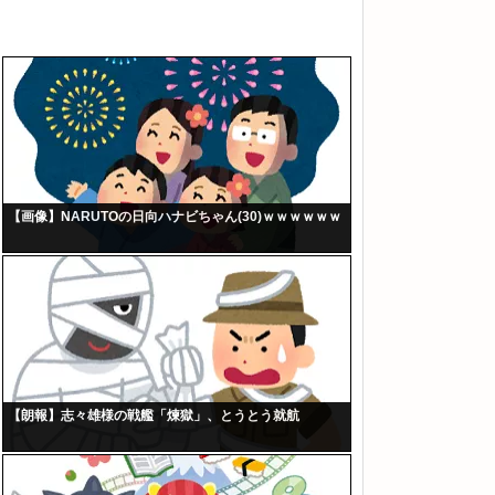
【画像】NARUTOの日向ハナビちゃん(30)ｗｗｗｗｗｗ
【朗報】志々雄様の戦艦「煉獄」、とうとう就航