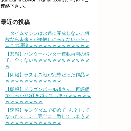
連絡下さい。
最近の投稿
「タイムマシンは永遠に完成しない。何
故なら未来人が接触しに来てないから」
←この理論ｗｗｗｗｗｗｗｗｗｗｗｗｗ
【悲報】ハンターハンター連載再開の様
子、全くないｗｗｗｗｗｗｗｗｗｗｗｗ
ｗ
【朗報】ラスボス戦が完璧だった作品ｗ
ｗｗｗｗｗｗｗｗｗｗｗｗ
【朗報】ドラゴンボール超さん、再評価
でうっかりGTを越えてしまうｗｗｗｗｗ
ｗｗｗｗｗｗｗｗ
【速報】キングダムで初めて｢ん？｣って
なったシーン、完全に一致してしまうｗ
ｗｗｗｗｗｗｗｗｗｗｗｗ