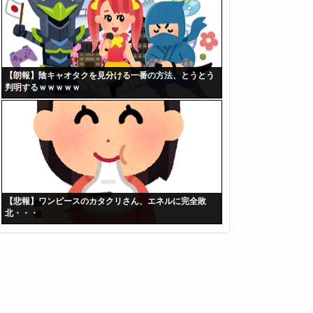
【朗報】陰キャオタクを見分ける一番の方法、とうとう
判明するｗｗｗｗｗ
【悲報】ワンピースのカタクリさん、エネルに完全敗
北・・・