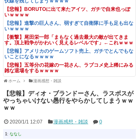
伏線を残してしまうｗｗｗｗ
【悲報】BORUTOに出て来たアイツ、ガチで自来也っぽ
いｗｗｗｗ
【悲報】進撃の巨人さん、弱すぎて自衛隊に手も足も出な
いｗｗｗｗ
【衝撃】尾田栄一郎「まもなく過去最大の敵が出てきま
す。頂上戦争がかわいく見えるレベルです」←これｗｗｗ
【悲報】アメリカのゲームソフト売上、ガチでとんでもな
いことになるｗｗｗｗ
【悲報】五等分の花嫁の一花さん、ラブコメ史上稀にみる
雑な退場をするｗｗｗｗ
ホーム
漫画感想・雑談
【悲報】ディオ・ブランドーさん、ラスボスが
やっちゃいけない愚行をやらかしてしまうｗｗ
ｗｗ
2020/1/1 12:07
漫画感想・雑談
0
1:
ななし