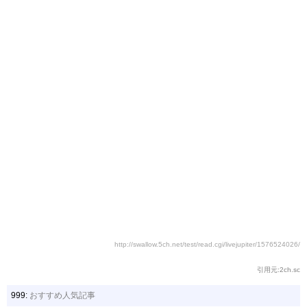
http://swallow.5ch.net/test/read.cgi/livejupiter/1576524026/
引用元:2ch.sc
999:
おすすめ人気記事