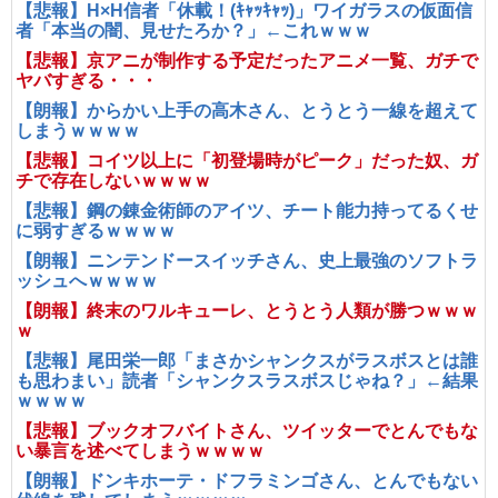
【悲報】H×H信者「休載！(ｷｬｯｷｬｯ)」ワイガラスの仮面信
者「本当の闇、見せたろか？」←これｗｗｗ
【悲報】京アニが制作する予定だったアニメ一覧、ガチで
ヤバすぎる・・・
【朗報】からかい上手の高木さん、とうとう一線を超えて
しまうｗｗｗｗ
【悲報】コイツ以上に「初登場時がピーク」だった奴、ガ
チで存在しないｗｗｗｗ
【悲報】鋼の錬金術師のアイツ、チート能力持ってるくせ
に弱すぎるｗｗｗｗ
【朗報】ニンテンドースイッチさん、史上最強のソフトラ
ッシュへｗｗｗｗ
【朗報】終末のワルキューレ、とうとう人類が勝つｗｗｗ
ｗ
【悲報】尾田栄一郎「まさかシャンクスがラスボスとは誰
も思わまい」読者「シャンクスラスボスじゃね？」←結果
ｗｗｗｗ
【悲報】ブックオフバイトさん、ツイッターでとんでもな
い暴言を述べてしまうｗｗｗｗ
【朗報】ドンキホーテ・ドフラミンゴさん、とんでもない