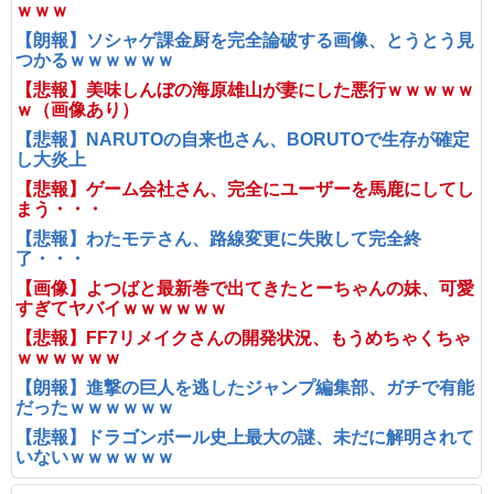
ｗｗｗ
【朗報】ソシャゲ課金厨を完全論破する画像、とうとう見
つかるｗｗｗｗｗｗ
【悲報】美味しんぼの海原雄山が妻にした悪行ｗｗｗｗｗ
ｗ（画像あり）
【悲報】NARUTOの自来也さん、BORUTOで生存が確定
し大炎上
【悲報】ゲーム会社さん、完全にユーザーを馬鹿にしてし
まう・・・
【悲報】わたモテさん、路線変更に失敗して完全終
了・・・
【画像】よつばと最新巻で出てきたとーちゃんの妹、可愛
すぎてヤバイｗｗｗｗｗｗ
【悲報】FF7リメイクさんの開発状況、もうめちゃくちゃ
ｗｗｗｗｗｗ
【朗報】進撃の巨人を逃したジャンプ編集部、ガチで有能
だったｗｗｗｗｗｗ
【悲報】ドラゴンボール史上最大の謎、未だに解明されて
いないｗｗｗｗｗｗ