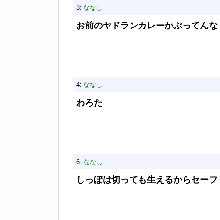
3:
ななし
お前のヤドランカレーかぶってんな
4:
ななし
わろた
6:
ななし
しっぽは切っても生えるからセーフ