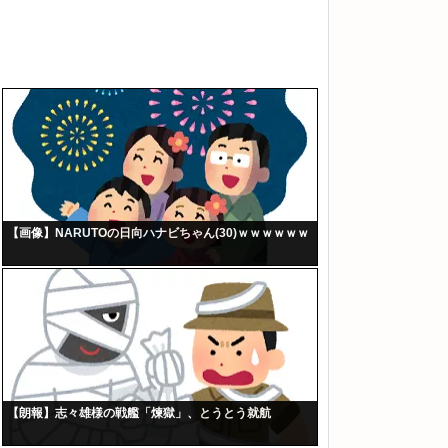
【画像】NARUTOの日向ハナビちゃん(30)ｗｗｗｗｗｗ
【朗報】志々雄様の戦艦「煉獄」、とうとう就航