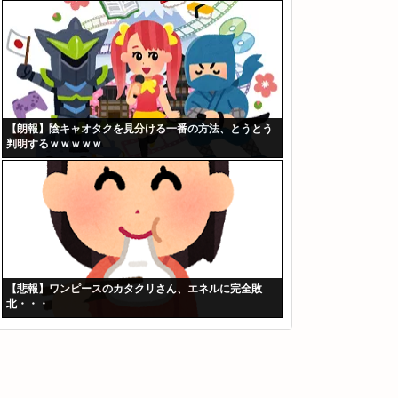
【朗報】陰キャオタクを見分ける一番の方法、とうとう
判明するｗｗｗｗｗ
【悲報】ワンピースのカタクリさん、エネルに完全敗
北・・・