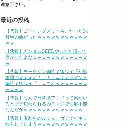
連絡下さい。
最近の投稿
【悲報】ゴーイングメリー号、たった1ヶ
月半の命だったｗｗｗｗｗｗｗｗｗｗｗ
ｗｗ
【悲報】ガンダムSEEDやってた頃って
良かったよなｗｗｗｗｗｗｗｗｗｗｗｗ
ｗ
【悲報】ヨークシン編読了後ワイ「幻影
旅団つええええ！！！」→キメラアント
編読了後ワイ「」←これｗｗｗｗｗｗｗ
ｗｗｗｗ
【悲報】なんで日常系アニメって男がい
るとブチ切れられるの？マジで理解不能
なんだがｗｗｗｗｗｗｗｗｗｗｗｗｗ
【悲報】麦わらのルフィ、ガチでイキリ
散らしてしまうｗｗｗｗｗｗｗｗｗｗｗ