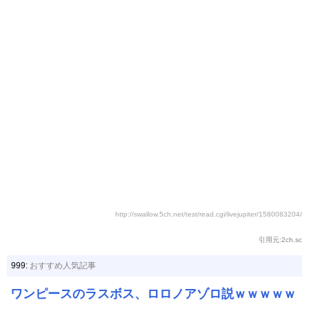
http://swallow.5ch.net/test/read.cgi/livejupiter/1580083204/
引用元:2ch.sc
999:
おすすめ人気記事
ワンピースのラスボス、ロロノアゾロ説ｗｗｗｗｗ