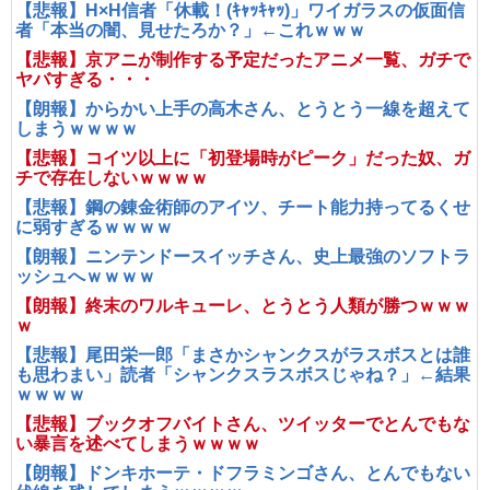
【悲報】H×H信者「休載！(ｷｬｯｷｬｯ)」ワイガラスの仮面信
者「本当の闇、見せたろか？」←これｗｗｗ
【悲報】京アニが制作する予定だったアニメ一覧、ガチで
ヤバすぎる・・・
【朗報】からかい上手の高木さん、とうとう一線を超えて
しまうｗｗｗｗ
【悲報】コイツ以上に「初登場時がピーク」だった奴、ガ
チで存在しないｗｗｗｗ
【悲報】鋼の錬金術師のアイツ、チート能力持ってるくせ
に弱すぎるｗｗｗｗ
【朗報】ニンテンドースイッチさん、史上最強のソフトラ
ッシュへｗｗｗｗ
【朗報】終末のワルキューレ、とうとう人類が勝つｗｗｗ
ｗ
【悲報】尾田栄一郎「まさかシャンクスがラスボスとは誰
も思わまい」読者「シャンクスラスボスじゃね？」←結果
ｗｗｗｗ
【悲報】ブックオフバイトさん、ツイッターでとんでもな
い暴言を述べてしまうｗｗｗｗ
【朗報】ドンキホーテ・ドフラミンゴさん、とんでもない