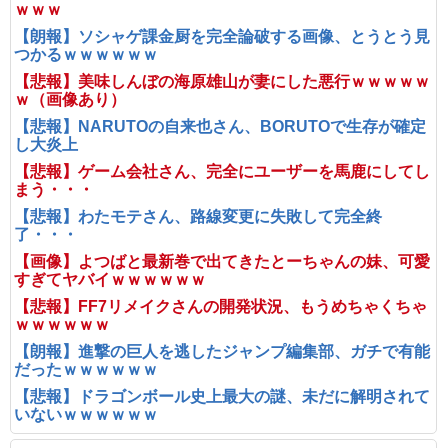
ｗｗｗ
【朗報】ソシャゲ課金厨を完全論破する画像、とうとう見
つかるｗｗｗｗｗｗ
【悲報】美味しんぼの海原雄山が妻にした悪行ｗｗｗｗｗ
ｗ（画像あり）
【悲報】NARUTOの自来也さん、BORUTOで生存が確定
し大炎上
【悲報】ゲーム会社さん、完全にユーザーを馬鹿にしてし
まう・・・
【悲報】わたモテさん、路線変更に失敗して完全終
了・・・
【画像】よつばと最新巻で出てきたとーちゃんの妹、可愛
すぎてヤバイｗｗｗｗｗｗ
【悲報】FF7リメイクさんの開発状況、もうめちゃくちゃ
ｗｗｗｗｗｗ
【朗報】進撃の巨人を逃したジャンプ編集部、ガチで有能
だったｗｗｗｗｗｗ
【悲報】ドラゴンボール史上最大の謎、未だに解明されて
いないｗｗｗｗｗｗ