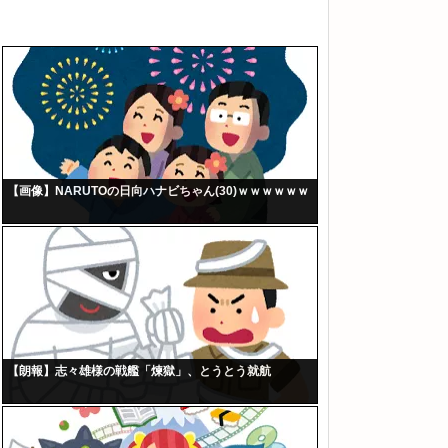
【画像】NARUTOの日向ハナビちゃん(30)ｗｗｗｗｗｗ
【朗報】志々雄様の戦艦「煉獄」、とうとう就航