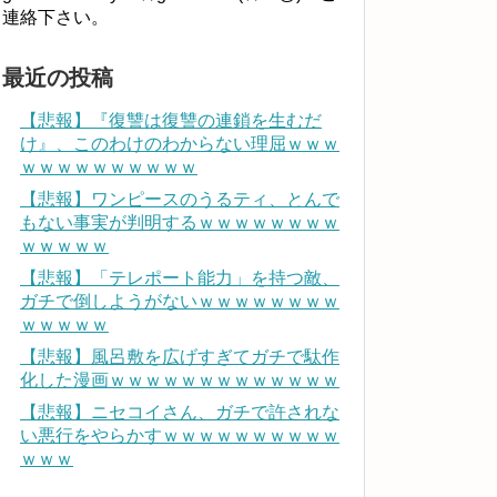
連絡下さい。
最近の投稿
【悲報】『復讐は復讐の連鎖を生むだ
け』、このわけのわからない理屈ｗｗｗ
ｗｗｗｗｗｗｗｗｗｗ
【悲報】ワンピースのうるティ、とんで
もない事実が判明するｗｗｗｗｗｗｗｗ
ｗｗｗｗｗ
【悲報】「テレポート能力」を持つ敵、
ガチで倒しようがないｗｗｗｗｗｗｗｗ
ｗｗｗｗｗ
【悲報】風呂敷を広げすぎてガチで駄作
化した漫画ｗｗｗｗｗｗｗｗｗｗｗｗｗ
【悲報】ニセコイさん、ガチで許されな
い悪行をやらかすｗｗｗｗｗｗｗｗｗｗ
ｗｗｗ