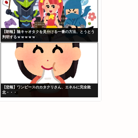
【朗報】陰キャオタクを見分ける一番の方法、とうとう
判明するｗｗｗｗｗ
【悲報】ワンピースのカタクリさん、エネルに完全敗
北・・・