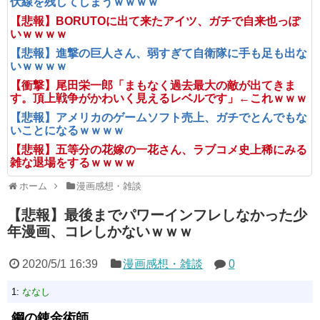
伏線を残してしまうｗｗｗｗ
【悲報】BORUTOに出て来たアイツ、ガチで自来也っぽ
いｗｗｗｗ
【悲報】進撃の巨人さん、弱すぎて自衛隊に手も足も出な
いｗｗｗｗ
【衝撃】尾田栄一郎「まもなく過去最大の敵が出てきま
す。頂上戦争がかわいく見えるレベルです」←これｗｗｗ
【悲報】アメリカのゲームソフト売上、ガチでとんでもな
いことになるｗｗｗｗ
【悲報】五等分の花嫁の一花さん、ラブコメ史上稀にみる
雑な退場をするｗｗｗｗ
ホーム
漫画感想・雑談
【悲報】最後までパワーインフレしなかった少
年漫画、コレしかないｗｗｗ
2020/5/1 16:39
漫画感想・雑談
0
1:
ななし
鋼の錬金術師