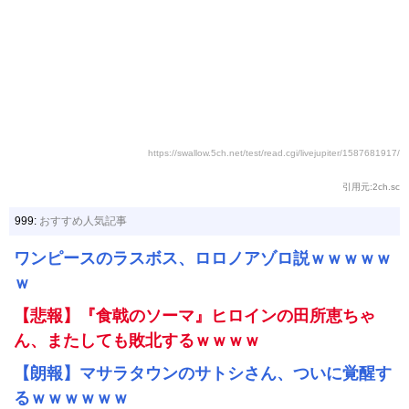
https://swallow.5ch.net/test/read.cgi/livejupiter/1587681917/
引用元:2ch.sc
999:
おすすめ人気記事
ワンピースのラスボス、ロロノアゾロ説ｗｗｗｗｗ
ｗ
【悲報】『食戟のソーマ』ヒロインの田所恵ちゃ
ん、またしても敗北するｗｗｗｗ
【朗報】マサラタウンのサトシさん、ついに覚醒す
るｗｗｗｗｗｗ