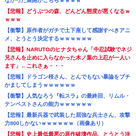
なかった展開がこちらｗｗｗｗ
【悲報】どうぶつの森、どんどん態度が悪くなるｗ
ｗｗｗ
【衝撃】原作者がガチで土下座して感謝すべきアニ
メ、とうとう決定するｗｗｗｗｗｗ
【悲報】NARUTOのヒナタちゃん「中忍試験でネジ
兄さんを止めに入らなかった木ノ葉の上忍が一人い
ます」←これさぁ・・・
【悲報】ドラゴン桜さん、とんでもない暴論をブチ
かましてしまうｗｗｗｗｗｗ
【衝撃】人気なろう『転スラ』の最終回、リムル・
テンペストさんの能力ｗｗｗｗｗｗ
【悲報】最新兵器で武装した屈強な兵士さん、攻撃
力800しかないｗｗｗｗｗｗ（画像あり）
【悲報】史上最低最悪の原作破壊作品、とうとう決