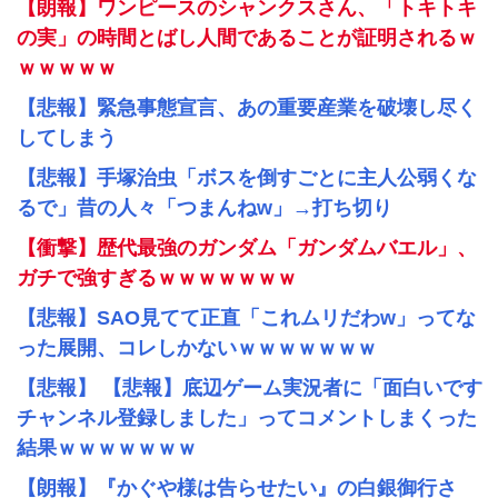
【朗報】ワンピースのシャンクスさん、「トキトキ
の実」の時間とばし人間であることが証明されるｗ
ｗｗｗｗｗ
【悲報】緊急事態宣言、あの重要産業を破壊し尽く
してしまう
【悲報】手塚治虫「ボスを倒すごとに主人公弱くな
るで」昔の人々「つまんねw」→打ち切り
【衝撃】歴代最強のガンダム「ガンダムバエル」、
ガチで強すぎるｗｗｗｗｗｗｗ
【悲報】SAO見てて正直「これムリだわw」ってな
った展開、コレしかないｗｗｗｗｗｗｗ
【悲報】 【悲報】底辺ゲーム実況者に「面白いです
チャンネル登録しました」ってコメントしまくった
結果ｗｗｗｗｗｗｗ
【朗報】『かぐや様は告らせたい』の白銀御行さ