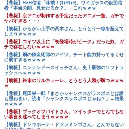
【悲報】H×H信者「休載！(ｷｬｯｷｬｯ)」ワイガラスの仮面信
者「本当の闇、見せたろか？」←これｗｗｗ
【悲報】京アニが制作する予定だったアニメ一覧、ガチで
ヤバすぎる・・・
【朗報】からかい上手の高木さん、とうとう一線を超えて
しまうｗｗｗｗ
【悲報】コイツ以上に「初登場時がピーク」だった奴、ガ
チで存在しないｗｗｗｗ
【悲報】鋼の錬金術師のアイツ、チート能力持ってるくせ
に弱すぎるｗｗｗｗ
【朗報】ニンテンドースイッチさん、史上最強のソフトラ
ッシュへｗｗｗｗ
【朗報】終末のワルキューレ、とうとう人類が勝つｗｗｗ
ｗ
【悲報】尾田栄一郎「まさかシャンクスがラスボスとは誰
も思わまい」読者「シャンクスラスボスじゃね？」←結果
ｗｗｗｗ
【悲報】ブックオフバイトさん、ツイッターでとんでもな
い暴言を述べてしまうｗｗｗｗ
【朗報】ドンキホーテ・ドフラミンゴさん、とんでもない