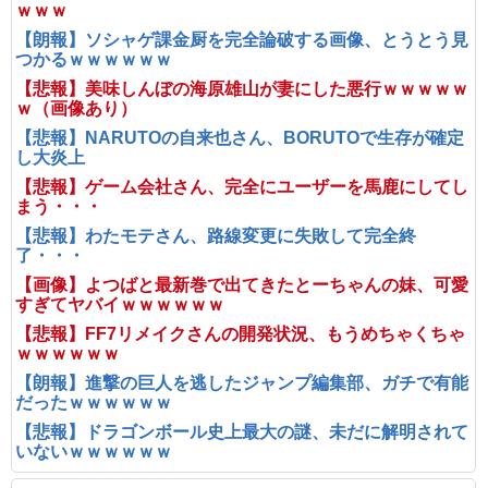
ｗｗｗ
【朗報】ソシャゲ課金厨を完全論破する画像、とうとう見
つかるｗｗｗｗｗｗ
【悲報】美味しんぼの海原雄山が妻にした悪行ｗｗｗｗｗ
ｗ（画像あり）
【悲報】NARUTOの自来也さん、BORUTOで生存が確定
し大炎上
【悲報】ゲーム会社さん、完全にユーザーを馬鹿にしてし
まう・・・
【悲報】わたモテさん、路線変更に失敗して完全終
了・・・
【画像】よつばと最新巻で出てきたとーちゃんの妹、可愛
すぎてヤバイｗｗｗｗｗｗ
【悲報】FF7リメイクさんの開発状況、もうめちゃくちゃ
ｗｗｗｗｗｗ
【朗報】進撃の巨人を逃したジャンプ編集部、ガチで有能
だったｗｗｗｗｗｗ
【悲報】ドラゴンボール史上最大の謎、未だに解明されて
いないｗｗｗｗｗｗ