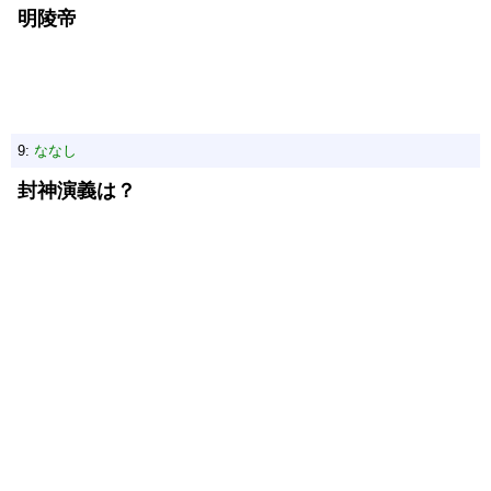
明陵帝
9:
ななし
封神演義は？