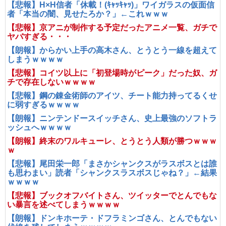
【悲報】H×H信者「休載！(ｷｬｯｷｬｯ)」ワイガラスの仮面信
者「本当の闇、見せたろか？」←これｗｗｗ
【悲報】京アニが制作する予定だったアニメ一覧、ガチで
ヤバすぎる・・・
【朗報】からかい上手の高木さん、とうとう一線を超えて
しまうｗｗｗｗ
【悲報】コイツ以上に「初登場時がピーク」だった奴、ガ
チで存在しないｗｗｗｗ
【悲報】鋼の錬金術師のアイツ、チート能力持ってるくせ
に弱すぎるｗｗｗｗ
【朗報】ニンテンドースイッチさん、史上最強のソフトラ
ッシュへｗｗｗｗ
【朗報】終末のワルキューレ、とうとう人類が勝つｗｗｗ
ｗ
【悲報】尾田栄一郎「まさかシャンクスがラスボスとは誰
も思わまい」読者「シャンクスラスボスじゃね？」←結果
ｗｗｗｗ
【悲報】ブックオフバイトさん、ツイッターでとんでもな
い暴言を述べてしまうｗｗｗｗ
【朗報】ドンキホーテ・ドフラミンゴさん、とんでもない