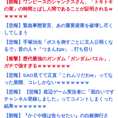
【朗報】ワンピースのシャンクスさん、「トキトキ
の実」の時間とばし人間であることが証明されるｗ
ｗｗｗｗｗ
【悲報】緊急事態宣言、あの重要産業を破壊し尽く
してしまう
【悲報】手塚治虫「ボスを倒すごとに主人公弱くな
るで」昔の人々「つまんねw」→打ち切り
【衝撃】歴代最強のガンダム「ガンダムバエル」、
ガチで強すぎるｗｗｗｗｗｗｗ
【悲報】SAO見てて正直「これムリだわw」ってな
った展開、コレしかないｗｗｗｗｗｗｗ
【悲報】 【悲報】底辺ゲーム実況者に「面白いです
チャンネル登録しました」ってコメントしまくった
結果ｗｗｗｗｗｗｗ
【朗報】『かぐや様は告らせたい』の白銀御行さ