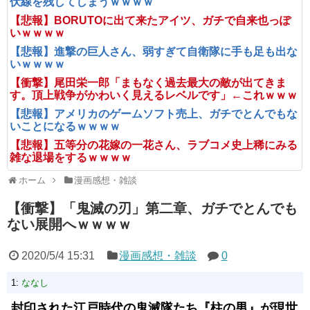
伏線を残してしまうｗｗｗｗ
【悲報】BORUTOに出て来たアイツ、ガチで自来也っぽ
いｗｗｗｗ
【悲報】進撃の巨人さん、弱すぎて自衛隊に手も足も出な
いｗｗｗｗ
【衝撃】尾田栄一郎「まもなく過去最大の敵が出てきま
す。頂上戦争がかわいく見えるレベルです」←これｗｗｗ
【悲報】アメリカのゲームソフト売上、ガチでとんでもな
いことになるｗｗｗｗ
【悲報】五等分の花嫁の一花さん、ラブコメ史上稀にみる
雑な退場をするｗｗｗｗ
ホーム
漫画感想・雑談
【衝撃】「鬼滅の刃」第二章、ガチでとんでも
ない展開へｗｗｗｗ
2020/5/4 15:31
漫画感想・雑談
0
1:
ななし
封印された江戸時代の鬼滅隊たち『柱の男』が現世