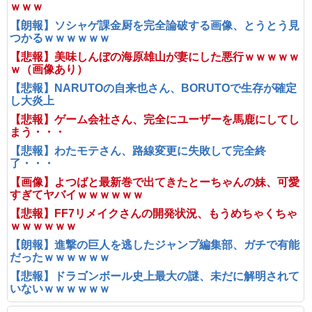
ｗｗｗ
【朗報】ソシャゲ課金厨を完全論破する画像、とうとう見
つかるｗｗｗｗｗｗ
【悲報】美味しんぼの海原雄山が妻にした悪行ｗｗｗｗｗ
ｗ（画像あり）
【悲報】NARUTOの自来也さん、BORUTOで生存が確定
し大炎上
【悲報】ゲーム会社さん、完全にユーザーを馬鹿にしてし
まう・・・
【悲報】わたモテさん、路線変更に失敗して完全終
了・・・
【画像】よつばと最新巻で出てきたとーちゃんの妹、可愛
すぎてヤバイｗｗｗｗｗｗ
【悲報】FF7リメイクさんの開発状況、もうめちゃくちゃ
ｗｗｗｗｗｗ
【朗報】進撃の巨人を逃したジャンプ編集部、ガチで有能
だったｗｗｗｗｗｗ
【悲報】ドラゴンボール史上最大の謎、未だに解明されて
いないｗｗｗｗｗｗ