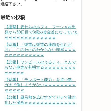
連絡下さい。
最近の投稿
【衝撃】麦わらのルフィ、フーシャ村出
発から50日目で3億の賞金首になっていた
ｗｗｗｗｗｗｗｗｗｗｗｗｗ
【悲報】『復讐は復讐の連鎖を生むだ
け』、このわけのわからない理屈ｗｗｗ
ｗｗｗｗｗｗｗｗｗｗ
【悲報】ワンピースのうるティ、とんで
もない事実が判明するｗｗｗｗｗｗｗｗ
ｗｗｗｗｗ
【悲報】「テレポート能力」を持つ敵、
ガチで倒しようがないｗｗｗｗｗｗｗｗ
ｗｗｗｗｗ
【悲報】風呂敷を広げすぎてガチで駄作
化した漫画ｗｗｗｗｗｗｗｗｗｗｗｗｗ