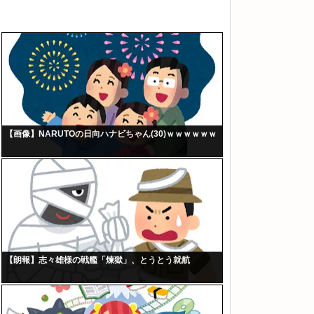
【画像】NARUTOの日向ハナビちゃん(30)ｗｗｗｗｗｗ
【朗報】志々雄様の戦艦「煉獄」、とうとう就航