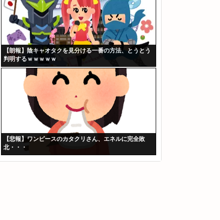
【朗報】陰キャオタクを見分ける一番の方法、とうとう
判明するｗｗｗｗｗ
【悲報】ワンピースのカタクリさん、エネルに完全敗
北・・・