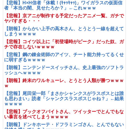
【悲報】H×H信者「休載！(ｷｬｯｷｬｯ)」ワイガラスの仮面信
者「本当の闇、見せたろか？」←これｗｗｗ
【悲報】京アニが制作する予定だったアニメ一覧、ガチで
ヤバすぎる・・・
【朗報】からかい上手の高木さん、とうとう一線を超えて
しまうｗｗｗｗ
【悲報】コイツ以上に「初登場時がピーク」だった奴、ガ
チで存在しないｗｗｗｗ
【悲報】鋼の錬金術師のアイツ、チート能力持ってるくせ
に弱すぎるｗｗｗｗ
【朗報】ニンテンドースイッチさん、史上最強のソフトラ
ッシュへｗｗｗｗ
【朗報】終末のワルキューレ、とうとう人類が勝つｗｗｗ
ｗ
【悲報】尾田栄一郎「まさかシャンクスがラスボスとは誰
も思わまい」読者「シャンクスラスボスじゃね？」←結果
ｗｗｗｗ
【悲報】ブックオフバイトさん、ツイッターでとんでもな
い暴言を述べてしまうｗｗｗｗ
【朗報】ドンキホーテ・ドフラミンゴさん、とんでもない