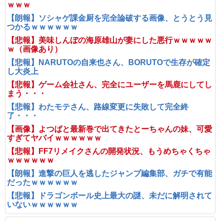
ｗｗｗ
【朗報】ソシャゲ課金厨を完全論破する画像、とうとう見
つかるｗｗｗｗｗｗ
【悲報】美味しんぼの海原雄山が妻にした悪行ｗｗｗｗｗ
ｗ（画像あり）
【悲報】NARUTOの自来也さん、BORUTOで生存が確定
し大炎上
【悲報】ゲーム会社さん、完全にユーザーを馬鹿にしてし
まう・・・
【悲報】わたモテさん、路線変更に失敗して完全終
了・・・
【画像】よつばと最新巻で出てきたとーちゃんの妹、可愛
すぎてヤバイｗｗｗｗｗｗ
【悲報】FF7リメイクさんの開発状況、もうめちゃくちゃ
ｗｗｗｗｗｗ
【朗報】進撃の巨人を逃したジャンプ編集部、ガチで有能
だったｗｗｗｗｗｗ
【悲報】ドラゴンボール史上最大の謎、未だに解明されて
いないｗｗｗｗｗｗ