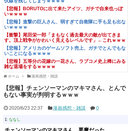
伏線を残してしまうｗｗｗｗ
【悲報】BORUTOに出て来たアイツ、ガチで自来也っぽ
いｗｗｗｗ
【悲報】進撃の巨人さん、弱すぎて自衛隊に手も足も出な
いｗｗｗｗ
【衝撃】尾田栄一郎「まもなく過去最大の敵が出てきま
す。頂上戦争がかわいく見えるレベルです」←これｗｗｗ
【悲報】アメリカのゲームソフト売上、ガチでとんでもな
いことになるｗｗｗｗ
【悲報】五等分の花嫁の一花さん、ラブコメ史上稀にみる
雑な退場をするｗｗｗｗ
ホーム
漫画感想・雑談
【悲報】チェンソーマンのマキマさん、とんで
もない事実が判明するｗｗｗ
2020/6/23 22:37
漫画感想・雑談
0
1:
ななし
チェンソーマンのマキマさん、悪魔だった