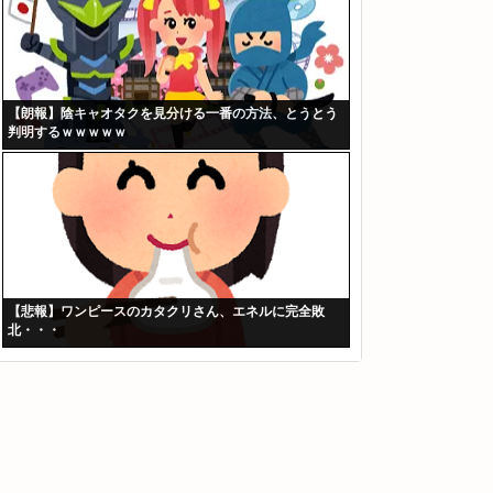
【朗報】陰キャオタクを見分ける一番の方法、とうとう
判明するｗｗｗｗｗ
【悲報】ワンピースのカタクリさん、エネルに完全敗
北・・・