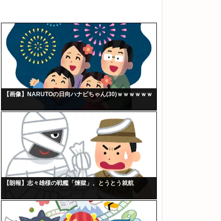
【画像】NARUTOの日向ハナビちゃん(30)ｗｗｗｗｗｗ
【朗報】志々雄様の戦艦「煉獄」、とうとう就航