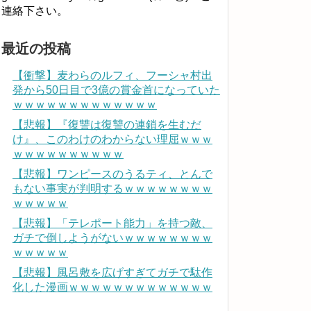
連絡下さい。
最近の投稿
【衝撃】麦わらのルフィ、フーシャ村出
発から50日目で3億の賞金首になっていた
ｗｗｗｗｗｗｗｗｗｗｗｗｗ
【悲報】『復讐は復讐の連鎖を生むだ
け』、このわけのわからない理屈ｗｗｗ
ｗｗｗｗｗｗｗｗｗｗ
【悲報】ワンピースのうるティ、とんで
もない事実が判明するｗｗｗｗｗｗｗｗ
ｗｗｗｗｗ
【悲報】「テレポート能力」を持つ敵、
ガチで倒しようがないｗｗｗｗｗｗｗｗ
ｗｗｗｗｗ
【悲報】風呂敷を広げすぎてガチで駄作
化した漫画ｗｗｗｗｗｗｗｗｗｗｗｗｗ