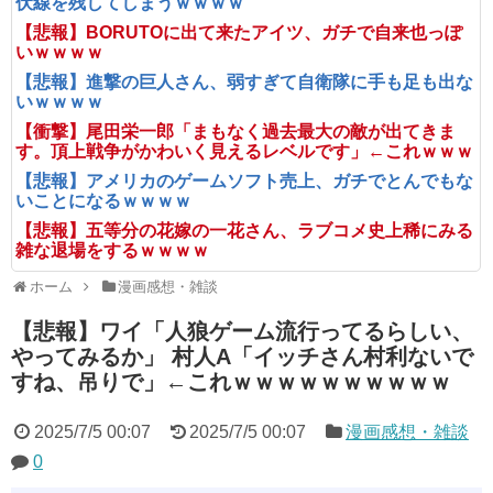
伏線を残してしまうｗｗｗｗ
【悲報】BORUTOに出て来たアイツ、ガチで自来也っぽ
いｗｗｗｗ
【悲報】進撃の巨人さん、弱すぎて自衛隊に手も足も出な
いｗｗｗｗ
【衝撃】尾田栄一郎「まもなく過去最大の敵が出てきま
す。頂上戦争がかわいく見えるレベルです」←これｗｗｗ
【悲報】アメリカのゲームソフト売上、ガチでとんでもな
いことになるｗｗｗｗ
【悲報】五等分の花嫁の一花さん、ラブコメ史上稀にみる
雑な退場をするｗｗｗｗ
ホーム
漫画感想・雑談
【悲報】ワイ「人狼ゲーム流行ってるらしい、
やってみるか」 村人A「イッチさん村利ないで
すね、吊りで」←これｗｗｗｗｗｗｗｗｗｗ
2025/7/5 00:07
2025/7/5 00:07
漫画感想・雑談
0