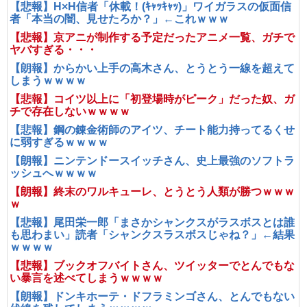
【悲報】H×H信者「休載！(ｷｬｯｷｬｯ)」ワイガラスの仮面信
者「本当の闇、見せたろか？」←これｗｗｗ
【悲報】京アニが制作する予定だったアニメ一覧、ガチで
ヤバすぎる・・・
【朗報】からかい上手の高木さん、とうとう一線を超えて
しまうｗｗｗｗ
【悲報】コイツ以上に「初登場時がピーク」だった奴、ガ
チで存在しないｗｗｗｗ
【悲報】鋼の錬金術師のアイツ、チート能力持ってるくせ
に弱すぎるｗｗｗｗ
【朗報】ニンテンドースイッチさん、史上最強のソフトラ
ッシュへｗｗｗｗ
【朗報】終末のワルキューレ、とうとう人類が勝つｗｗｗ
ｗ
【悲報】尾田栄一郎「まさかシャンクスがラスボスとは誰
も思わまい」読者「シャンクスラスボスじゃね？」←結果
ｗｗｗｗ
【悲報】ブックオフバイトさん、ツイッターでとんでもな
い暴言を述べてしまうｗｗｗｗ
【朗報】ドンキホーテ・ドフラミンゴさん、とんでもない