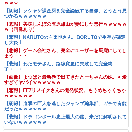
ｗｗｗ
【朗報】ソシャゲ課金厨を完全論破する画像、とうとう見
つかるｗｗｗｗｗｗ
【悲報】美味しんぼの海原雄山が妻にした悪行ｗｗｗｗｗ
ｗ（画像あり）
【悲報】NARUTOの自来也さん、BORUTOで生存が確定
し大炎上
【悲報】ゲーム会社さん、完全にユーザーを馬鹿にしてし
まう・・・
【悲報】わたモテさん、路線変更に失敗して完全終
了・・・
【画像】よつばと最新巻で出てきたとーちゃんの妹、可愛
すぎてヤバイｗｗｗｗｗｗ
【悲報】FF7リメイクさんの開発状況、もうめちゃくちゃ
ｗｗｗｗｗｗ
【朗報】進撃の巨人を逃したジャンプ編集部、ガチで有能
だったｗｗｗｗｗｗ
【悲報】ドラゴンボール史上最大の謎、未だに解明されて
いないｗｗｗｗｗｗ