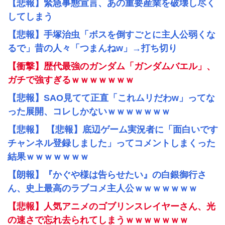
【悲報】緊急事態宣言、あの重要産業を破壊し尽く
してしまう
【悲報】手塚治虫「ボスを倒すごとに主人公弱くな
るで」昔の人々「つまんねw」→打ち切り
【衝撃】歴代最強のガンダム「ガンダムバエル」、
ガチで強すぎるｗｗｗｗｗｗｗ
【悲報】SAO見てて正直「これムリだわw」ってな
った展開、コレしかないｗｗｗｗｗｗｗ
【悲報】 【悲報】底辺ゲーム実況者に「面白いです
チャンネル登録しました」ってコメントしまくった
結果ｗｗｗｗｗｗｗ
【朗報】『かぐや様は告らせたい』の白銀御行さ
ん、史上最高のラブコメ主人公ｗｗｗｗｗｗｗ
【悲報】人気アニメのゴブリンスレイヤーさん、光
の速さで忘れ去られてしまうｗｗｗｗｗｗｗ