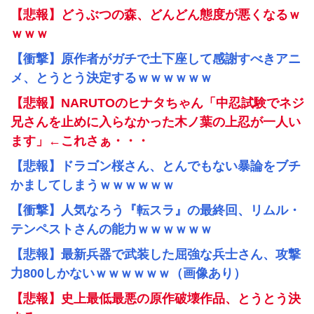
【悲報】どうぶつの森、どんどん態度が悪くなるｗ
ｗｗｗ
【衝撃】原作者がガチで土下座して感謝すべきアニ
メ、とうとう決定するｗｗｗｗｗｗ
【悲報】NARUTOのヒナタちゃん「中忍試験でネジ
兄さんを止めに入らなかった木ノ葉の上忍が一人い
ます」←これさぁ・・・
【悲報】ドラゴン桜さん、とんでもない暴論をブチ
かましてしまうｗｗｗｗｗｗ
【衝撃】人気なろう『転スラ』の最終回、リムル・
テンペストさんの能力ｗｗｗｗｗｗ
【悲報】最新兵器で武装した屈強な兵士さん、攻撃
力800しかないｗｗｗｗｗｗ（画像あり）
【悲報】史上最低最悪の原作破壊作品、とうとう決