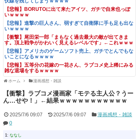
伏線を残してしまうｗｗｗｗ
【悲報】BORUTOに出て来たアイツ、ガチで自来也っぽ
いｗｗｗｗ
【悲報】進撃の巨人さん、弱すぎて自衛隊に手も足も出な
いｗｗｗｗ
【衝撃】尾田栄一郎「まもなく過去最大の敵が出てきま
す。頂上戦争がかわいく見えるレベルです」←これｗｗｗ
【悲報】アメリカのゲームソフト売上、ガチでとんでもな
いことになるｗｗｗｗ
【悲報】五等分の花嫁の一花さん、ラブコメ史上稀にみる
雑な退場をするｗｗｗｗ
ホーム
漫画感想・雑談
【衝撃】ラブコメ漫画家「モテる主人公？うー
ん…せや！」←結果ｗｗｗｗｗｗｗｗｗｗｗ
2025/7/6 09:07
2025/7/6 09:07
漫画感想・雑談
0
1:
ななし