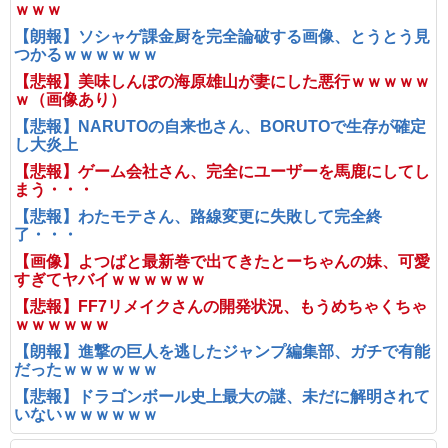
ｗｗｗ
【朗報】ソシャゲ課金厨を完全論破する画像、とうとう見
つかるｗｗｗｗｗｗ
【悲報】美味しんぼの海原雄山が妻にした悪行ｗｗｗｗｗ
ｗ（画像あり）
【悲報】NARUTOの自来也さん、BORUTOで生存が確定
し大炎上
【悲報】ゲーム会社さん、完全にユーザーを馬鹿にしてし
まう・・・
【悲報】わたモテさん、路線変更に失敗して完全終
了・・・
【画像】よつばと最新巻で出てきたとーちゃんの妹、可愛
すぎてヤバイｗｗｗｗｗｗ
【悲報】FF7リメイクさんの開発状況、もうめちゃくちゃ
ｗｗｗｗｗｗ
【朗報】進撃の巨人を逃したジャンプ編集部、ガチで有能
だったｗｗｗｗｗｗ
【悲報】ドラゴンボール史上最大の謎、未だに解明されて
いないｗｗｗｗｗｗ