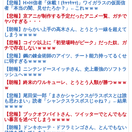
【悲報】H×H信者「休載！(ｷｬｯｷｬｯ)」ワイガラスの仮面信
者「本当の闇、見せたろか？」←これｗｗｗ
【悲報】京アニが制作する予定だったアニメ一覧、ガチで
ヤバすぎる・・・
【朗報】からかい上手の高木さん、とうとう一線を超えて
しまうｗｗｗｗ
【悲報】コイツ以上に「初登場時がピーク」だった奴、ガ
チで存在しないｗｗｗｗ
【悲報】鋼の錬金術師のアイツ、チート能力持ってるくせ
に弱すぎるｗｗｗｗ
【朗報】ニンテンドースイッチさん、史上最強のソフトラ
ッシュへｗｗｗｗ
【朗報】終末のワルキューレ、とうとう人類が勝つｗｗｗ
ｗ
【悲報】尾田栄一郎「まさかシャンクスがラスボスとは誰
も思わまい」読者「シャンクスラスボスじゃね？」←結果
ｗｗｗｗ
【悲報】ブックオフバイトさん、ツイッターでとんでもな
い暴言を述べてしまうｗｗｗｗ
【朗報】ドンキホーテ・ドフラミンゴさん、とんでもない