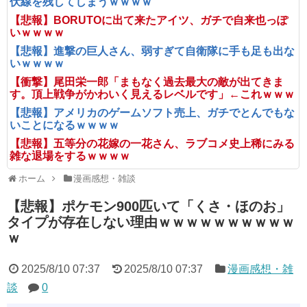
伏線を残してしまうｗｗｗｗ
【悲報】BORUTOに出て来たアイツ、ガチで自来也っぽ
いｗｗｗｗ
【悲報】進撃の巨人さん、弱すぎて自衛隊に手も足も出な
いｗｗｗｗ
【衝撃】尾田栄一郎「まもなく過去最大の敵が出てきま
す。頂上戦争がかわいく見えるレベルです」←これｗｗｗ
【悲報】アメリカのゲームソフト売上、ガチでとんでもな
いことになるｗｗｗｗ
【悲報】五等分の花嫁の一花さん、ラブコメ史上稀にみる
雑な退場をするｗｗｗｗ
ホーム
漫画感想・雑談
【悲報】ポケモン900匹いて「くさ・ほのお」
タイプが存在しない理由ｗｗｗｗｗｗｗｗｗｗ
ｗ
2025/8/10 07:37
2025/8/10 07:37
漫画感想・雑
談
0