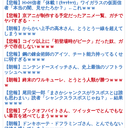
【悲報】H×H信者「休載！(ｷｬｯｷｬｯ)」ワイガラスの仮面信
者「本当の闇、見せたろか？」←これｗｗｗ
【悲報】京アニが制作する予定だったアニメ一覧、ガチで
ヤバすぎる・・・
【朗報】からかい上手の高木さん、とうとう一線を超えて
しまうｗｗｗｗ
【悲報】コイツ以上に「初登場時がピーク」だった奴、ガ
チで存在しないｗｗｗｗ
【悲報】鋼の錬金術師のアイツ、チート能力持ってるくせ
に弱すぎるｗｗｗｗ
【朗報】ニンテンドースイッチさん、史上最強のソフトラ
ッシュへｗｗｗｗ
【朗報】終末のワルキューレ、とうとう人類が勝つｗｗｗ
ｗ
【悲報】尾田栄一郎「まさかシャンクスがラスボスとは誰
も思わまい」読者「シャンクスラスボスじゃね？」←結果
ｗｗｗｗ
【悲報】ブックオフバイトさん、ツイッターでとんでもな
い暴言を述べてしまうｗｗｗｗ
【朗報】ドンキホーテ・ドフラミンゴさん、とんでもない