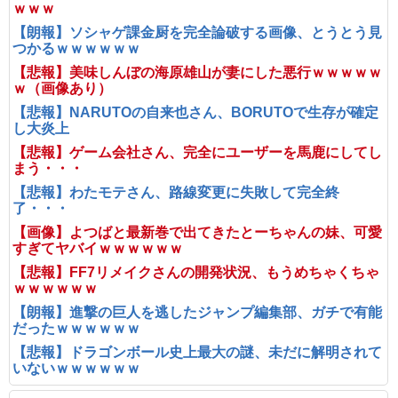
ｗｗｗ
【朗報】ソシャゲ課金厨を完全論破する画像、とうとう見
つかるｗｗｗｗｗｗ
【悲報】美味しんぼの海原雄山が妻にした悪行ｗｗｗｗｗ
ｗ（画像あり）
【悲報】NARUTOの自来也さん、BORUTOで生存が確定
し大炎上
【悲報】ゲーム会社さん、完全にユーザーを馬鹿にしてし
まう・・・
【悲報】わたモテさん、路線変更に失敗して完全終
了・・・
【画像】よつばと最新巻で出てきたとーちゃんの妹、可愛
すぎてヤバイｗｗｗｗｗｗ
【悲報】FF7リメイクさんの開発状況、もうめちゃくちゃ
ｗｗｗｗｗｗ
【朗報】進撃の巨人を逃したジャンプ編集部、ガチで有能
だったｗｗｗｗｗｗ
【悲報】ドラゴンボール史上最大の謎、未だに解明されて
いないｗｗｗｗｗｗ