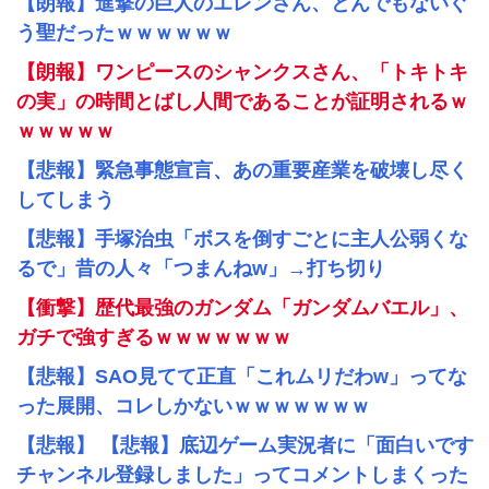
【朗報】進撃の巨人のエレンさん、とんでもないぐ
う聖だったｗｗｗｗｗｗ
【朗報】ワンピースのシャンクスさん、「トキトキ
の実」の時間とばし人間であることが証明されるｗ
ｗｗｗｗｗ
【悲報】緊急事態宣言、あの重要産業を破壊し尽く
してしまう
【悲報】手塚治虫「ボスを倒すごとに主人公弱くな
るで」昔の人々「つまんねw」→打ち切り
【衝撃】歴代最強のガンダム「ガンダムバエル」、
ガチで強すぎるｗｗｗｗｗｗｗ
【悲報】SAO見てて正直「これムリだわw」ってな
った展開、コレしかないｗｗｗｗｗｗｗ
【悲報】 【悲報】底辺ゲーム実況者に「面白いです
チャンネル登録しました」ってコメントしまくった