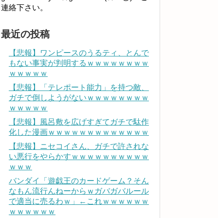
連絡下さい。
最近の投稿
【悲報】ワンピースのうるティ、とんで
もない事実が判明するｗｗｗｗｗｗｗｗ
ｗｗｗｗｗ
【悲報】「テレポート能力」を持つ敵、
ガチで倒しようがないｗｗｗｗｗｗｗｗ
ｗｗｗｗｗ
【悲報】風呂敷を広げすぎてガチで駄作
化した漫画ｗｗｗｗｗｗｗｗｗｗｗｗｗ
【悲報】ニセコイさん、ガチで許されな
い悪行をやらかすｗｗｗｗｗｗｗｗｗｗ
ｗｗｗ
バンダイ「遊戯王のカードゲーム？そん
なもん流行んねーからｗガバガバルール
で適当に売るわｗ」←これｗｗｗｗｗｗ
ｗｗｗｗｗｗ