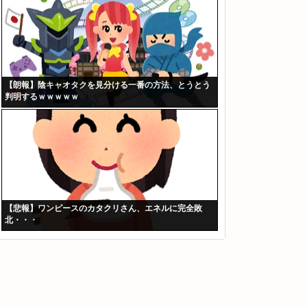
【朗報】陰キャオタクを見分ける一番の方法、とうとう
判明するｗｗｗｗｗ
【悲報】ワンピースのカタクリさん、エネルに完全敗
北・・・