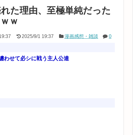
売れた理由、至極単純だった
ｗｗｗ
19:37
2025/9/1 19:37
漫画感想・雑談
0
纏わせて必シに戦う主人公達