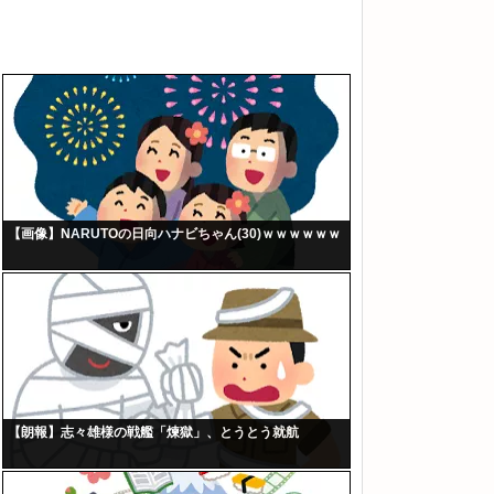
【画像】NARUTOの日向ハナビちゃん(30)ｗｗｗｗｗｗ
【朗報】志々雄様の戦艦「煉獄」、とうとう就航