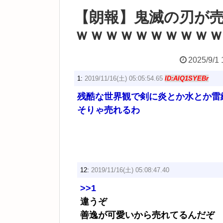
【朗報】鬼滅の刃が
ｗｗｗｗｗｗｗｗｗ
2025/9/1 
1:
2019/11/16(土) 05:05:54.65
ID:AIQ1SYEBr
残酷な世界観で剣に炎とか水とか雷
そりゃ売れるわ
12:
2019/11/16(土) 05:08:47.40
>>1
違うぞ
善逸が可愛いから売れてるんだぞ