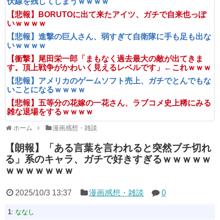
伏線を残してしまうｗｗｗｗ
【悲報】BORUTOに出て来たアイツ、ガチで自来也っぽ
いｗｗｗｗ
【悲報】進撃の巨人さん、弱すぎて自衛隊に手も足も出な
いｗｗｗｗ
【衝撃】尾田栄一郎「まもなく過去最大の敵が出てきま
す。頂上戦争がかわいく見えるレベルです」←これｗｗｗ
【悲報】アメリカのゲームソフト売上、ガチでとんでもな
いことになるｗｗｗｗ
【悲報】五等分の花嫁の一花さん、ラブコメ史上稀にみる
雑な退場をするｗｗｗｗ
ホーム
漫画感想・雑談
【朗報】「ある言葉を言われると突然ブチ切れ
る」系のキャラ、ガチで好きすぎるｗｗｗｗｗ
ｗｗｗｗｗｗｗ
2025/10/3 13:37
漫画感想・雑談
0
1:
ななし