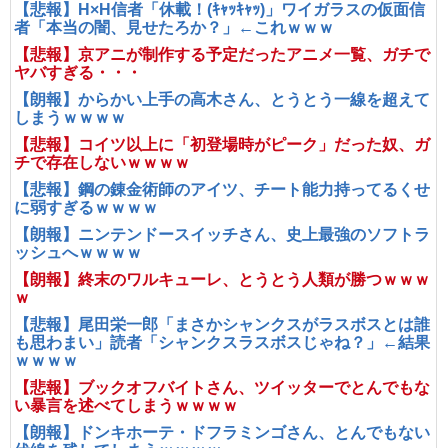
【悲報】H×H信者「休載！(ｷｬｯｷｬｯ)」ワイガラスの仮面信
者「本当の闇、見せたろか？」←これｗｗｗ
【悲報】京アニが制作する予定だったアニメ一覧、ガチで
ヤバすぎる・・・
【朗報】からかい上手の高木さん、とうとう一線を超えて
しまうｗｗｗｗ
【悲報】コイツ以上に「初登場時がピーク」だった奴、ガ
チで存在しないｗｗｗｗ
【悲報】鋼の錬金術師のアイツ、チート能力持ってるくせ
に弱すぎるｗｗｗｗ
【朗報】ニンテンドースイッチさん、史上最強のソフトラ
ッシュへｗｗｗｗ
【朗報】終末のワルキューレ、とうとう人類が勝つｗｗｗ
ｗ
【悲報】尾田栄一郎「まさかシャンクスがラスボスとは誰
も思わまい」読者「シャンクスラスボスじゃね？」←結果
ｗｗｗｗ
【悲報】ブックオフバイトさん、ツイッターでとんでもな
い暴言を述べてしまうｗｗｗｗ
【朗報】ドンキホーテ・ドフラミンゴさん、とんでもない