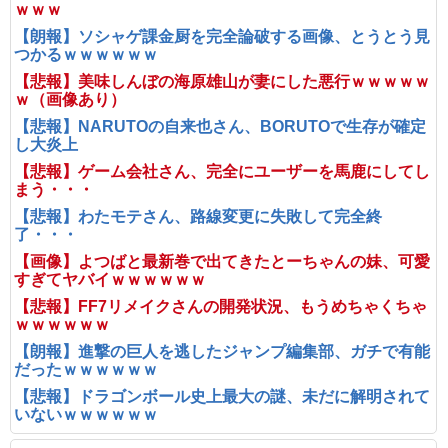
ｗｗｗ
【朗報】ソシャゲ課金厨を完全論破する画像、とうとう見
つかるｗｗｗｗｗｗ
【悲報】美味しんぼの海原雄山が妻にした悪行ｗｗｗｗｗ
ｗ（画像あり）
【悲報】NARUTOの自来也さん、BORUTOで生存が確定
し大炎上
【悲報】ゲーム会社さん、完全にユーザーを馬鹿にしてし
まう・・・
【悲報】わたモテさん、路線変更に失敗して完全終
了・・・
【画像】よつばと最新巻で出てきたとーちゃんの妹、可愛
すぎてヤバイｗｗｗｗｗｗ
【悲報】FF7リメイクさんの開発状況、もうめちゃくちゃ
ｗｗｗｗｗｗ
【朗報】進撃の巨人を逃したジャンプ編集部、ガチで有能
だったｗｗｗｗｗｗ
【悲報】ドラゴンボール史上最大の謎、未だに解明されて
いないｗｗｗｗｗｗ