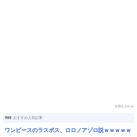
引用元:2ch.sc
999:
おすすめ人気記事
ワンピースのラスボス、ロロノアゾロ説ｗｗｗｗｗ