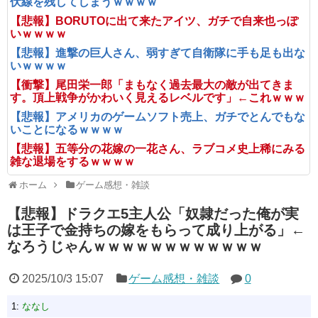
伏線を残してしまうｗｗｗｗ
【悲報】BORUTOに出て来たアイツ、ガチで自来也っぽ
いｗｗｗｗ
【悲報】進撃の巨人さん、弱すぎて自衛隊に手も足も出な
いｗｗｗｗ
【衝撃】尾田栄一郎「まもなく過去最大の敵が出てきま
す。頂上戦争がかわいく見えるレベルです」←これｗｗｗ
【悲報】アメリカのゲームソフト売上、ガチでとんでもな
いことになるｗｗｗｗ
【悲報】五等分の花嫁の一花さん、ラブコメ史上稀にみる
雑な退場をするｗｗｗｗ
ホーム
ゲーム感想・雑談
【悲報】ドラクエ5主人公「奴隷だった俺が実
は王子で金持ちの嫁をもらって成り上がる」←
なろうじゃんｗｗｗｗｗｗｗｗｗｗｗｗ
2025/10/3 15:07
ゲーム感想・雑談
0
1:
ななし