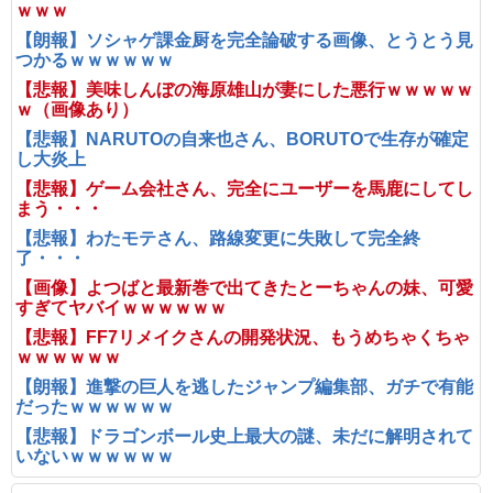
ｗｗｗ
【朗報】ソシャゲ課金厨を完全論破する画像、とうとう見
つかるｗｗｗｗｗｗ
【悲報】美味しんぼの海原雄山が妻にした悪行ｗｗｗｗｗ
ｗ（画像あり）
【悲報】NARUTOの自来也さん、BORUTOで生存が確定
し大炎上
【悲報】ゲーム会社さん、完全にユーザーを馬鹿にしてし
まう・・・
【悲報】わたモテさん、路線変更に失敗して完全終
了・・・
【画像】よつばと最新巻で出てきたとーちゃんの妹、可愛
すぎてヤバイｗｗｗｗｗｗ
【悲報】FF7リメイクさんの開発状況、もうめちゃくちゃ
ｗｗｗｗｗｗ
【朗報】進撃の巨人を逃したジャンプ編集部、ガチで有能
だったｗｗｗｗｗｗ
【悲報】ドラゴンボール史上最大の謎、未だに解明されて
いないｗｗｗｗｗｗ