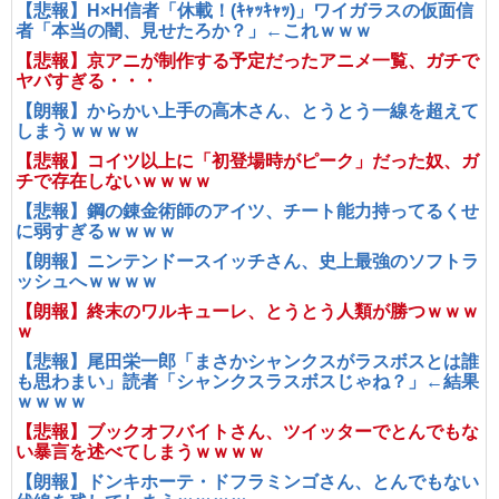
【悲報】H×H信者「休載！(ｷｬｯｷｬｯ)」ワイガラスの仮面信
者「本当の闇、見せたろか？」←これｗｗｗ
【悲報】京アニが制作する予定だったアニメ一覧、ガチで
ヤバすぎる・・・
【朗報】からかい上手の高木さん、とうとう一線を超えて
しまうｗｗｗｗ
【悲報】コイツ以上に「初登場時がピーク」だった奴、ガ
チで存在しないｗｗｗｗ
【悲報】鋼の錬金術師のアイツ、チート能力持ってるくせ
に弱すぎるｗｗｗｗ
【朗報】ニンテンドースイッチさん、史上最強のソフトラ
ッシュへｗｗｗｗ
【朗報】終末のワルキューレ、とうとう人類が勝つｗｗｗ
ｗ
【悲報】尾田栄一郎「まさかシャンクスがラスボスとは誰
も思わまい」読者「シャンクスラスボスじゃね？」←結果
ｗｗｗｗ
【悲報】ブックオフバイトさん、ツイッターでとんでもな
い暴言を述べてしまうｗｗｗｗ
【朗報】ドンキホーテ・ドフラミンゴさん、とんでもない