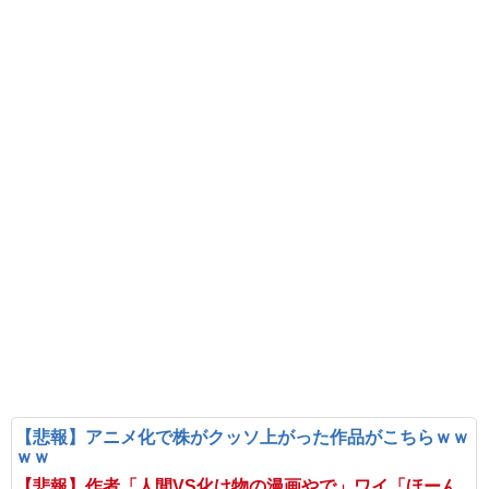
【悲報】アニメ化で株がクッソ上がった作品がこちらｗｗ
ｗｗ
【悲報】作者「人間VS化け物の漫画やで」ワイ「ほーん