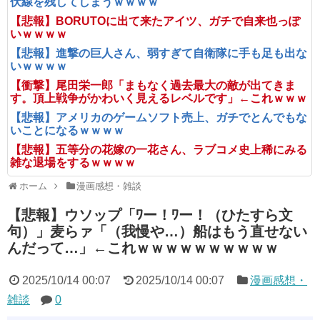
伏線を残してしまうｗｗｗｗ
【悲報】BORUTOに出て来たアイツ、ガチで自来也っぽ
いｗｗｗｗ
【悲報】進撃の巨人さん、弱すぎて自衛隊に手も足も出な
いｗｗｗｗ
【衝撃】尾田栄一郎「まもなく過去最大の敵が出てきま
す。頂上戦争がかわいく見えるレベルです」←これｗｗｗ
【悲報】アメリカのゲームソフト売上、ガチでとんでもな
いことになるｗｗｗｗ
【悲報】五等分の花嫁の一花さん、ラブコメ史上稀にみる
雑な退場をするｗｗｗｗ
ホーム
漫画感想・雑談
【悲報】ウソップ「ﾜー！ﾜー！（ひたすら文
句）」麦らァ「（我慢や…）船はもう直せない
んだって…」←これｗｗｗｗｗｗｗｗｗｗ
2025/10/14 00:07
2025/10/14 00:07
漫画感想・
雑談
0