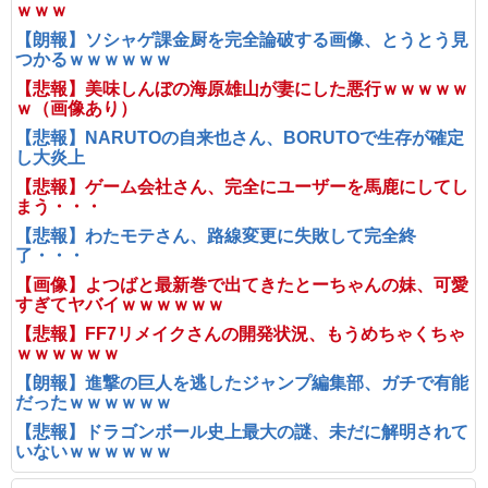
ｗｗｗ
【朗報】ソシャゲ課金厨を完全論破する画像、とうとう見
つかるｗｗｗｗｗｗ
【悲報】美味しんぼの海原雄山が妻にした悪行ｗｗｗｗｗ
ｗ（画像あり）
【悲報】NARUTOの自来也さん、BORUTOで生存が確定
し大炎上
【悲報】ゲーム会社さん、完全にユーザーを馬鹿にしてし
まう・・・
【悲報】わたモテさん、路線変更に失敗して完全終
了・・・
【画像】よつばと最新巻で出てきたとーちゃんの妹、可愛
すぎてヤバイｗｗｗｗｗｗ
【悲報】FF7リメイクさんの開発状況、もうめちゃくちゃ
ｗｗｗｗｗｗ
【朗報】進撃の巨人を逃したジャンプ編集部、ガチで有能
だったｗｗｗｗｗｗ
【悲報】ドラゴンボール史上最大の謎、未だに解明されて
いないｗｗｗｗｗｗ