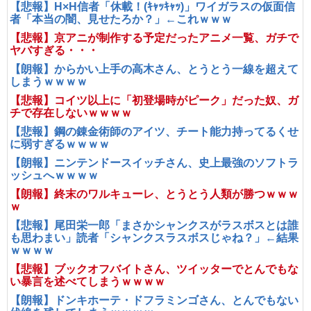
【悲報】H×H信者「休載！(ｷｬｯｷｬｯ)」ワイガラスの仮面信
者「本当の闇、見せたろか？」←これｗｗｗ
【悲報】京アニが制作する予定だったアニメ一覧、ガチで
ヤバすぎる・・・
【朗報】からかい上手の高木さん、とうとう一線を超えて
しまうｗｗｗｗ
【悲報】コイツ以上に「初登場時がピーク」だった奴、ガ
チで存在しないｗｗｗｗ
【悲報】鋼の錬金術師のアイツ、チート能力持ってるくせ
に弱すぎるｗｗｗｗ
【朗報】ニンテンドースイッチさん、史上最強のソフトラ
ッシュへｗｗｗｗ
【朗報】終末のワルキューレ、とうとう人類が勝つｗｗｗ
ｗ
【悲報】尾田栄一郎「まさかシャンクスがラスボスとは誰
も思わまい」読者「シャンクスラスボスじゃね？」←結果
ｗｗｗｗ
【悲報】ブックオフバイトさん、ツイッターでとんでもな
い暴言を述べてしまうｗｗｗｗ
【朗報】ドンキホーテ・ドフラミンゴさん、とんでもない