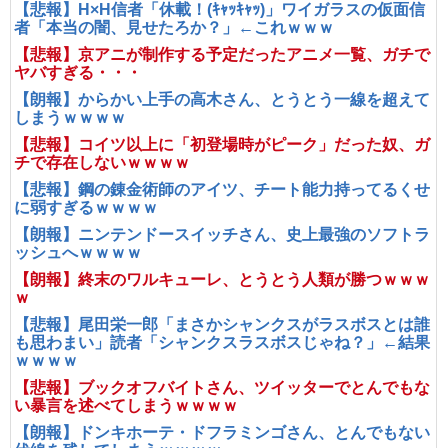
【悲報】H×H信者「休載！(ｷｬｯｷｬｯ)」ワイガラスの仮面信
者「本当の闇、見せたろか？」←これｗｗｗ
【悲報】京アニが制作する予定だったアニメ一覧、ガチで
ヤバすぎる・・・
【朗報】からかい上手の高木さん、とうとう一線を超えて
しまうｗｗｗｗ
【悲報】コイツ以上に「初登場時がピーク」だった奴、ガ
チで存在しないｗｗｗｗ
【悲報】鋼の錬金術師のアイツ、チート能力持ってるくせ
に弱すぎるｗｗｗｗ
【朗報】ニンテンドースイッチさん、史上最強のソフトラ
ッシュへｗｗｗｗ
【朗報】終末のワルキューレ、とうとう人類が勝つｗｗｗ
ｗ
【悲報】尾田栄一郎「まさかシャンクスがラスボスとは誰
も思わまい」読者「シャンクスラスボスじゃね？」←結果
ｗｗｗｗ
【悲報】ブックオフバイトさん、ツイッターでとんでもな
い暴言を述べてしまうｗｗｗｗ
【朗報】ドンキホーテ・ドフラミンゴさん、とんでもない