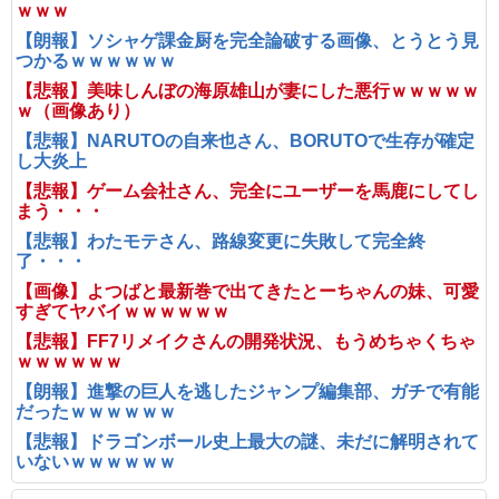
ｗｗｗ
【朗報】ソシャゲ課金厨を完全論破する画像、とうとう見
つかるｗｗｗｗｗｗ
【悲報】美味しんぼの海原雄山が妻にした悪行ｗｗｗｗｗ
ｗ（画像あり）
【悲報】NARUTOの自来也さん、BORUTOで生存が確定
し大炎上
【悲報】ゲーム会社さん、完全にユーザーを馬鹿にしてし
まう・・・
【悲報】わたモテさん、路線変更に失敗して完全終
了・・・
【画像】よつばと最新巻で出てきたとーちゃんの妹、可愛
すぎてヤバイｗｗｗｗｗｗ
【悲報】FF7リメイクさんの開発状況、もうめちゃくちゃ
ｗｗｗｗｗｗ
【朗報】進撃の巨人を逃したジャンプ編集部、ガチで有能
だったｗｗｗｗｗｗ
【悲報】ドラゴンボール史上最大の謎、未だに解明されて
いないｗｗｗｗｗｗ