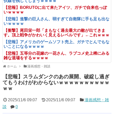
伏線を残してしまうｗｗｗｗ
【悲報】BORUTOに出て来たアイツ、ガチで自来也っぽ
いｗｗｗｗ
【悲報】進撃の巨人さん、弱すぎて自衛隊に手も足も出な
いｗｗｗｗ
【衝撃】尾田栄一郎「まもなく過去最大の敵が出てきま
す。頂上戦争がかわいく見えるレベルです」←これｗｗｗ
【悲報】アメリカのゲームソフト売上、ガチでとんでもな
いことになるｗｗｗｗ
【悲報】五等分の花嫁の一花さん、ラブコメ史上稀にみる
雑な退場をするｗｗｗｗ
ホーム
漫画感想・雑談
【悲報】スラムダンクのあの展開、破綻し過ぎ
てもうわけがわからないｗｗｗｗｗｗｗｗｗｗ
ｗｗ
2025/11/6 09:07
2025/11/6 09:07
漫画感想・雑
談
0