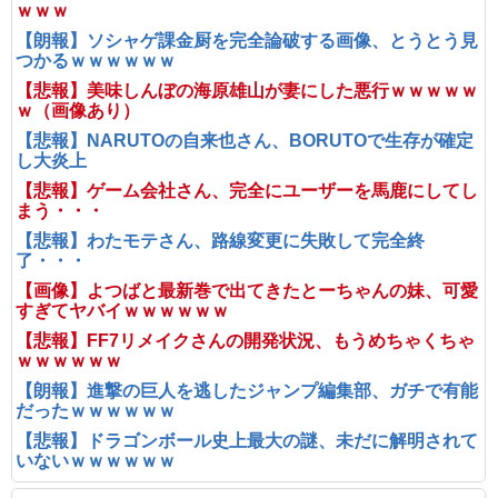
ｗｗｗ
【朗報】ソシャゲ課金厨を完全論破する画像、とうとう見
つかるｗｗｗｗｗｗ
【悲報】美味しんぼの海原雄山が妻にした悪行ｗｗｗｗｗ
ｗ（画像あり）
【悲報】NARUTOの自来也さん、BORUTOで生存が確定
し大炎上
【悲報】ゲーム会社さん、完全にユーザーを馬鹿にしてし
まう・・・
【悲報】わたモテさん、路線変更に失敗して完全終
了・・・
【画像】よつばと最新巻で出てきたとーちゃんの妹、可愛
すぎてヤバイｗｗｗｗｗｗ
【悲報】FF7リメイクさんの開発状況、もうめちゃくちゃ
ｗｗｗｗｗｗ
【朗報】進撃の巨人を逃したジャンプ編集部、ガチで有能
だったｗｗｗｗｗｗ
【悲報】ドラゴンボール史上最大の謎、未だに解明されて
いないｗｗｗｗｗｗ