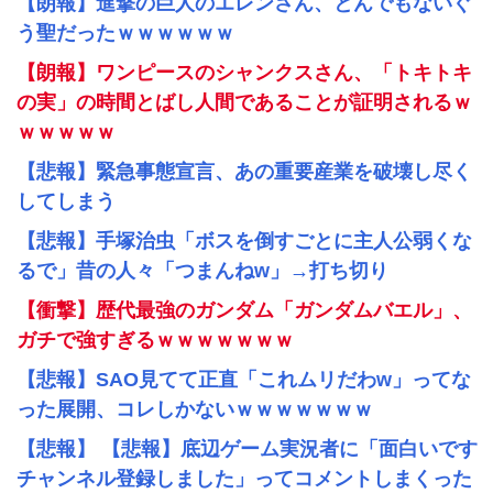
【朗報】進撃の巨人のエレンさん、とんでもないぐ
う聖だったｗｗｗｗｗｗ
【朗報】ワンピースのシャンクスさん、「トキトキ
の実」の時間とばし人間であることが証明されるｗ
ｗｗｗｗｗ
【悲報】緊急事態宣言、あの重要産業を破壊し尽く
してしまう
【悲報】手塚治虫「ボスを倒すごとに主人公弱くな
るで」昔の人々「つまんねw」→打ち切り
【衝撃】歴代最強のガンダム「ガンダムバエル」、
ガチで強すぎるｗｗｗｗｗｗｗ
【悲報】SAO見てて正直「これムリだわw」ってな
った展開、コレしかないｗｗｗｗｗｗｗ
【悲報】 【悲報】底辺ゲーム実況者に「面白いです
チャンネル登録しました」ってコメントしまくった