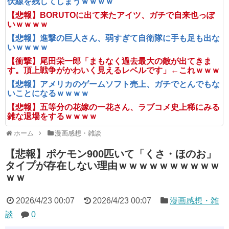
伏線を残してしまうｗｗｗｗ
【悲報】BORUTOに出て来たアイツ、ガチで自来也っぽ
いｗｗｗｗ
【悲報】進撃の巨人さん、弱すぎて自衛隊に手も足も出な
いｗｗｗｗ
【衝撃】尾田栄一郎「まもなく過去最大の敵が出てきま
す。頂上戦争がかわいく見えるレベルです」←これｗｗｗ
【悲報】アメリカのゲームソフト売上、ガチでとんでもな
いことになるｗｗｗｗ
【悲報】五等分の花嫁の一花さん、ラブコメ史上稀にみる
雑な退場をするｗｗｗｗ
ホーム
漫画感想・雑談
【悲報】ポケモン900匹いて「くさ・ほのお」
タイプが存在しない理由ｗｗｗｗｗｗｗｗｗｗ
ｗｗ
2026/4/23 00:07
2026/4/23 00:07
漫画感想・雑
談
0