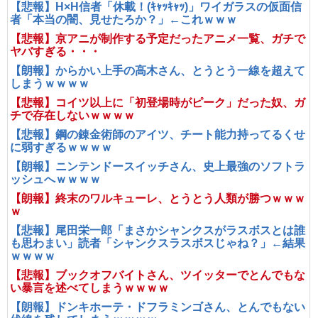
【悲報】H×H信者「休載！(ｷｬｯｷｬｯ)」ワイガラスの仮面信
者「本当の闇、見せたろか？」←これｗｗｗ
【悲報】京アニが制作する予定だったアニメ一覧、ガチで
ヤバすぎる・・・
【朗報】からかい上手の高木さん、とうとう一線を超えて
しまうｗｗｗｗ
【悲報】コイツ以上に「初登場時がピーク」だった奴、ガ
チで存在しないｗｗｗｗ
【悲報】鋼の錬金術師のアイツ、チート能力持ってるくせ
に弱すぎるｗｗｗｗ
【朗報】ニンテンドースイッチさん、史上最強のソフトラ
ッシュへｗｗｗｗ
【朗報】終末のワルキューレ、とうとう人類が勝つｗｗｗ
ｗ
【悲報】尾田栄一郎「まさかシャンクスがラスボスとは誰
も思わまい」読者「シャンクスラスボスじゃね？」←結果
ｗｗｗｗ
【悲報】ブックオフバイトさん、ツイッターでとんでもな
い暴言を述べてしまうｗｗｗｗ
【朗報】ドンキホーテ・ドフラミンゴさん、とんでもない