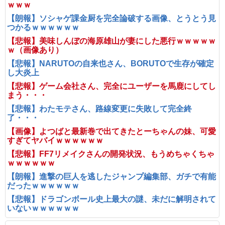
ｗｗｗ
【朗報】ソシャゲ課金厨を完全論破する画像、とうとう見
つかるｗｗｗｗｗｗ
【悲報】美味しんぼの海原雄山が妻にした悪行ｗｗｗｗｗ
ｗ（画像あり）
【悲報】NARUTOの自来也さん、BORUTOで生存が確定
し大炎上
【悲報】ゲーム会社さん、完全にユーザーを馬鹿にしてし
まう・・・
【悲報】わたモテさん、路線変更に失敗して完全終
了・・・
【画像】よつばと最新巻で出てきたとーちゃんの妹、可愛
すぎてヤバイｗｗｗｗｗｗ
【悲報】FF7リメイクさんの開発状況、もうめちゃくちゃ
ｗｗｗｗｗｗ
【朗報】進撃の巨人を逃したジャンプ編集部、ガチで有能
だったｗｗｗｗｗｗ
【悲報】ドラゴンボール史上最大の謎、未だに解明されて
いないｗｗｗｗｗｗ