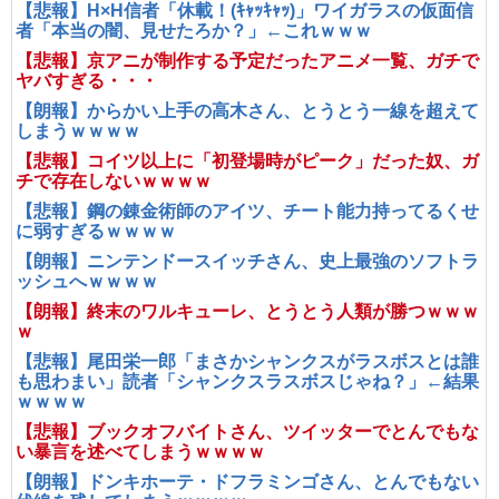
【悲報】H×H信者「休載！(ｷｬｯｷｬｯ)」ワイガラスの仮面信
者「本当の闇、見せたろか？」←これｗｗｗ
【悲報】京アニが制作する予定だったアニメ一覧、ガチで
ヤバすぎる・・・
【朗報】からかい上手の高木さん、とうとう一線を超えて
しまうｗｗｗｗ
【悲報】コイツ以上に「初登場時がピーク」だった奴、ガ
チで存在しないｗｗｗｗ
【悲報】鋼の錬金術師のアイツ、チート能力持ってるくせ
に弱すぎるｗｗｗｗ
【朗報】ニンテンドースイッチさん、史上最強のソフトラ
ッシュへｗｗｗｗ
【朗報】終末のワルキューレ、とうとう人類が勝つｗｗｗ
ｗ
【悲報】尾田栄一郎「まさかシャンクスがラスボスとは誰
も思わまい」読者「シャンクスラスボスじゃね？」←結果
ｗｗｗｗ
【悲報】ブックオフバイトさん、ツイッターでとんでもな
い暴言を述べてしまうｗｗｗｗ
【朗報】ドンキホーテ・ドフラミンゴさん、とんでもない