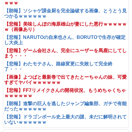
ｗｗｗ
【朗報】ソシャゲ課金厨を完全論破する画像、とうとう見
つかるｗｗｗｗｗｗ
【悲報】美味しんぼの海原雄山が妻にした悪行ｗｗｗｗｗ
ｗ（画像あり）
【悲報】NARUTOの自来也さん、BORUTOで生存が確定
し大炎上
【悲報】ゲーム会社さん、完全にユーザーを馬鹿にしてし
まう・・・
【悲報】わたモテさん、路線変更に失敗して完全終
了・・・
【画像】よつばと最新巻で出てきたとーちゃんの妹、可愛
すぎてヤバイｗｗｗｗｗｗ
【悲報】FF7リメイクさんの開発状況、もうめちゃくちゃ
ｗｗｗｗｗｗ
【朗報】進撃の巨人を逃したジャンプ編集部、ガチで有能
だったｗｗｗｗｗｗ
【悲報】ドラゴンボール史上最大の謎、未だに解明されて
いないｗｗｗｗｗｗ