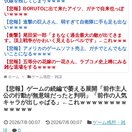
伏線を残してしまうｗｗｗｗ
【悲報】BORUTOに出て来たアイツ、ガチで自来也っぽ
いｗｗｗｗ
【悲報】進撃の巨人さん、弱すぎて自衛隊に手も足も出な
いｗｗｗｗ
【衝撃】尾田栄一郎「まもなく過去最大の敵が出てきま
す。頂上戦争がかわいく見えるレベルです」←これｗｗｗ
【悲報】アメリカのゲームソフト売上、ガチでとんでもな
いことになるｗｗｗｗ
【悲報】五等分の花嫁の一花さん、ラブコメ史上稀にみる
雑な退場をするｗｗｗｗ
ホーム
ゲーム感想・雑談
【悲報】ゲームの続編で萎える展開「前作主人
公の行動が無意味だったと判明」「前作の人気
キャラが出しゃばる」←これｗｗｗｗｗｗｗｗ
ｗｗｗｗｗ
2026/7/8 00:07
2026/7/8 00:07
ゲーム感想・雑
談
0