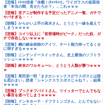
【悲報】H×H信者「休載！(ｷｬｯｷｬｯ)」ワイガラスの仮面信
者「本当の闇、見せたろか？」←これｗｗｗ
【悲報】京アニが制作する予定だったアニメ一覧、ガチで
ヤバすぎる・・・
【朗報】からかい上手の高木さん、とうとう一線を超えて
しまうｗｗｗｗ
【悲報】コイツ以上に「初登場時がピーク」だった奴、ガ
チで存在しないｗｗｗｗ
【悲報】鋼の錬金術師のアイツ、チート能力持ってるくせ
に弱すぎるｗｗｗｗ
【朗報】ニンテンドースイッチさん、史上最強のソフトラ
ッシュへｗｗｗｗ
【朗報】終末のワルキューレ、とうとう人類が勝つｗｗｗ
ｗ
【悲報】尾田栄一郎「まさかシャンクスがラスボスとは誰
も思わまい」読者「シャンクスラスボスじゃね？」←結果
ｗｗｗｗ
【悲報】ブックオフバイトさん、ツイッターでとんでもな
い暴言を述べてしまうｗｗｗｗ
【朗報】ドンキホーテ・ドフラミンゴさん、とんでもない