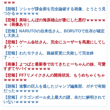
ｗｗｗ
【朗報】ソシャゲ課金厨を完全論破する画像、とうとう見
つかるｗｗｗｗｗｗ
【悲報】美味しんぼの海原雄山が妻にした悪行ｗｗｗｗｗ
ｗ（画像あり）
【悲報】NARUTOの自来也さん、BORUTOで生存が確定
し大炎上
【悲報】ゲーム会社さん、完全にユーザーを馬鹿にしてし
まう・・・
【悲報】わたモテさん、路線変更に失敗して完全終
了・・・
【画像】よつばと最新巻で出てきたとーちゃんの妹、可愛
すぎてヤバイｗｗｗｗｗｗ
【悲報】FF7リメイクさんの開発状況、もうめちゃくちゃ
ｗｗｗｗｗｗ
【朗報】進撃の巨人を逃したジャンプ編集部、ガチで有能
だったｗｗｗｗｗｗ
【悲報】ドラゴンボール史上最大の謎、未だに解明されて
いないｗｗｗｗｗｗ