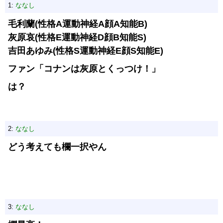
1:
ななし
毛利蘭(性格A運動神経A顔A知能B)
灰原哀(性格E運動神経D顔B知能S)
吉田あゆみ(性格S運動神経E顔S知能E)
ファン「コナンは灰原とくっつけ！」
は？
2:
ななし
どう考えても欄一択やん
3:
ななし