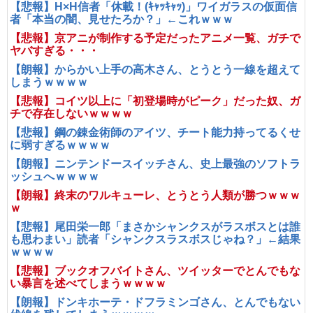
【悲報】H×H信者「休載！(ｷｬｯｷｬｯ)」ワイガラスの仮面信
者「本当の闇、見せたろか？」←これｗｗｗ
【悲報】京アニが制作する予定だったアニメ一覧、ガチで
ヤバすぎる・・・
【朗報】からかい上手の高木さん、とうとう一線を超えて
しまうｗｗｗｗ
【悲報】コイツ以上に「初登場時がピーク」だった奴、ガ
チで存在しないｗｗｗｗ
【悲報】鋼の錬金術師のアイツ、チート能力持ってるくせ
に弱すぎるｗｗｗｗ
【朗報】ニンテンドースイッチさん、史上最強のソフトラ
ッシュへｗｗｗｗ
【朗報】終末のワルキューレ、とうとう人類が勝つｗｗｗ
ｗ
【悲報】尾田栄一郎「まさかシャンクスがラスボスとは誰
も思わまい」読者「シャンクスラスボスじゃね？」←結果
ｗｗｗｗ
【悲報】ブックオフバイトさん、ツイッターでとんでもな
い暴言を述べてしまうｗｗｗｗ
【朗報】ドンキホーテ・ドフラミンゴさん、とんでもない