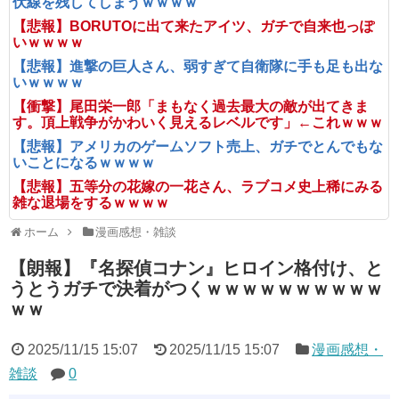
伏線を残してしまうｗｗｗｗ
【悲報】BORUTOに出て来たアイツ、ガチで自来也っぽ
いｗｗｗｗ
【悲報】進撃の巨人さん、弱すぎて自衛隊に手も足も出な
いｗｗｗｗ
【衝撃】尾田栄一郎「まもなく過去最大の敵が出てきま
す。頂上戦争がかわいく見えるレベルです」←これｗｗｗ
【悲報】アメリカのゲームソフト売上、ガチでとんでもな
いことになるｗｗｗｗ
【悲報】五等分の花嫁の一花さん、ラブコメ史上稀にみる
雑な退場をするｗｗｗｗ
ホーム
漫画感想・雑談
【朗報】『名探偵コナン』ヒロイン格付け、と
うとうガチで決着がつくｗｗｗｗｗｗｗｗｗｗ
ｗｗ
2025/11/15 15:07
2025/11/15 15:07
漫画感想・
雑談
0