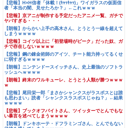
【悲報】H×H信者「休載！(ｷｬｯｷｬｯ)」ワイガラスの仮面信
者「本当の闇、見せたろか？」←これｗｗｗ
【悲報】京アニが制作する予定だったアニメ一覧、ガチで
ヤバすぎる・・・
【朗報】からかい上手の高木さん、とうとう一線を超えて
しまうｗｗｗｗ
【悲報】コイツ以上に「初登場時がピーク」だった奴、ガ
チで存在しないｗｗｗｗ
【悲報】鋼の錬金術師のアイツ、チート能力持ってるくせ
に弱すぎるｗｗｗｗ
【朗報】ニンテンドースイッチさん、史上最強のソフトラ
ッシュへｗｗｗｗ
【朗報】終末のワルキューレ、とうとう人類が勝つｗｗｗ
ｗ
【悲報】尾田栄一郎「まさかシャンクスがラスボスとは誰
も思わまい」読者「シャンクスラスボスじゃね？」←結果
ｗｗｗｗ
【悲報】ブックオフバイトさん、ツイッターでとんでもな
い暴言を述べてしまうｗｗｗｗ
【朗報】ドンキホーテ・ドフラミンゴさん、とんでもない