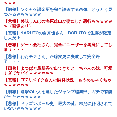
ｗｗｗ
【朗報】ソシャゲ課金厨を完全論破する画像、とうとう見
つかるｗｗｗｗｗｗ
【悲報】美味しんぼの海原雄山が妻にした悪行ｗｗｗｗｗ
ｗ（画像あり）
【悲報】NARUTOの自来也さん、BORUTOで生存が確定
し大炎上
【悲報】ゲーム会社さん、完全にユーザーを馬鹿にしてし
まう・・・
【悲報】わたモテさん、路線変更に失敗して完全終
了・・・
【画像】よつばと最新巻で出てきたとーちゃんの妹、可愛
すぎてヤバイｗｗｗｗｗｗ
【悲報】FF7リメイクさんの開発状況、もうめちゃくちゃ
ｗｗｗｗｗｗ
【朗報】進撃の巨人を逃したジャンプ編集部、ガチで有能
だったｗｗｗｗｗｗ
【悲報】ドラゴンボール史上最大の謎、未だに解明されて
いないｗｗｗｗｗｗ