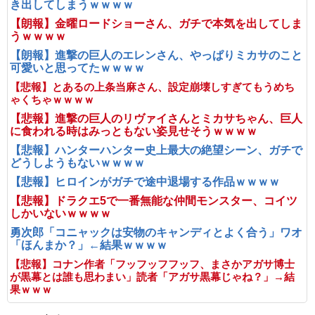
き出してしまうｗｗｗｗ
【朗報】金曜ロードショーさん、ガチで本気を出してしま
うｗｗｗｗ
【朗報】進撃の巨人のエレンさん、やっぱりミカサのこと
可愛いと思ってたｗｗｗｗ
【悲報】とあるの上条当麻さん、設定崩壊しすぎてもうめち
ゃくちゃｗｗｗｗ
【悲報】進撃の巨人のリヴァイさんとミカサちゃん、巨人
に食われる時はみっともない姿見せそうｗｗｗｗ
【悲報】ハンターハンター史上最大の絶望シーン、ガチで
どうしようもないｗｗｗｗ
【悲報】ヒロインがガチで途中退場する作品ｗｗｗｗ
【悲報】ドラクエ5で一番無能な仲間モンスター、コイツ
しかいないｗｗｗｗ
勇次郎「コニャックは安物のキャンディとよく合う」ワオ
「ほんまか？」←結果ｗｗｗｗ
【悲報】コナン作者「フッフッフフッフ、まさかアガサ博士
が黒幕とは誰も思わまい」読者「アガサ黒幕じゃね？」→結
果ｗｗｗ