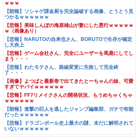
ｗｗｗ
【朗報】ソシャゲ課金厨を完全論破する画像、とうとう見
つかるｗｗｗｗｗｗ
【悲報】美味しんぼの海原雄山が妻にした悪行ｗｗｗｗｗ
ｗ（画像あり）
【悲報】NARUTOの自来也さん、BORUTOで生存が確定
し大炎上
【悲報】ゲーム会社さん、完全にユーザーを馬鹿にしてし
まう・・・
【悲報】わたモテさん、路線変更に失敗して完全終
了・・・
【画像】よつばと最新巻で出てきたとーちゃんの妹、可愛
すぎてヤバイｗｗｗｗｗｗ
【悲報】FF7リメイクさんの開発状況、もうめちゃくちゃ
ｗｗｗｗｗｗ
【朗報】進撃の巨人を逃したジャンプ編集部、ガチで有能
だったｗｗｗｗｗｗ
【悲報】ドラゴンボール史上最大の謎、未だに解明されて
いないｗｗｗｗｗｗ