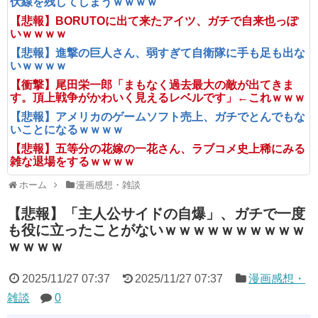
伏線を残してしまうｗｗｗｗ
【悲報】BORUTOに出て来たアイツ、ガチで自来也っぽ
いｗｗｗｗ
【悲報】進撃の巨人さん、弱すぎて自衛隊に手も足も出な
いｗｗｗｗ
【衝撃】尾田栄一郎「まもなく過去最大の敵が出てきま
す。頂上戦争がかわいく見えるレベルです」←これｗｗｗ
【悲報】アメリカのゲームソフト売上、ガチでとんでもな
いことになるｗｗｗｗ
【悲報】五等分の花嫁の一花さん、ラブコメ史上稀にみる
雑な退場をするｗｗｗｗ
ホーム
漫画感想・雑談
【悲報】「主人公サイドの自爆」、ガチで一度
も役に立ったことがないｗｗｗｗｗｗｗｗｗｗ
ｗｗｗｗ
2025/11/27 07:37
2025/11/27 07:37
漫画感想・
雑談
0