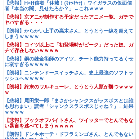
【悲報】H×H信者「休載！(ｷｬｯｷｬｯ)」ワイガラスの仮面信
者「本当の闇、見せたろか？」←これｗｗｗ
【悲報】京アニが制作する予定だったアニメ一覧、ガチで
ヤバすぎる・・・
【朗報】からかい上手の高木さん、とうとう一線を超えて
しまうｗｗｗｗ
【悲報】コイツ以上に「初登場時がピーク」だった奴、ガ
チで存在しないｗｗｗｗ
【悲報】鋼の錬金術師のアイツ、チート能力持ってるくせ
に弱すぎるｗｗｗｗ
【朗報】ニンテンドースイッチさん、史上最強のソフトラ
ッシュへｗｗｗｗ
【朗報】終末のワルキューレ、とうとう人類が勝つｗｗｗ
ｗ
【悲報】尾田栄一郎「まさかシャンクスがラスボスとは誰
も思わまい」読者「シャンクスラスボスじゃね？」←結果
ｗｗｗｗ
【悲報】ブックオフバイトさん、ツイッターでとんでもな
い暴言を述べてしまうｗｗｗｗ
【朗報】ドンキホーテ・ドフラミンゴさん、とんでもない