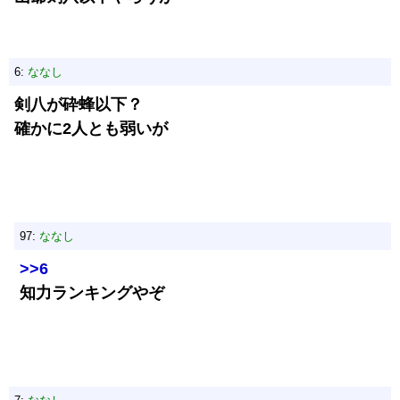
6:
ななし
剣八が砕蜂以下？
確かに2人とも弱いが
97:
ななし
>>6
知力ランキングやぞ