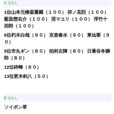
1:
ななし
1位山本元柳斎重國（１００） 卯ノ花烈（１００）
藍染惣右介（１００） 涅マユリ（１００） 浮竹十
四郎（１００）
6位朽木白哉（９０） 京楽春水（９０） 東仙要（９
０）
9位市丸ギン（８０） 狛村左陣（８０） 日番谷冬獅
郎（８０）
12位砕蜂（６０）
13位更木剣八（５０）
2:
ななし
ソイポン草