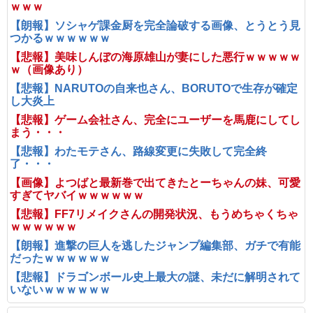
ｗｗｗ
【朗報】ソシャゲ課金厨を完全論破する画像、とうとう見
つかるｗｗｗｗｗｗ
【悲報】美味しんぼの海原雄山が妻にした悪行ｗｗｗｗｗ
ｗ（画像あり）
【悲報】NARUTOの自来也さん、BORUTOで生存が確定
し大炎上
【悲報】ゲーム会社さん、完全にユーザーを馬鹿にしてし
まう・・・
【悲報】わたモテさん、路線変更に失敗して完全終
了・・・
【画像】よつばと最新巻で出てきたとーちゃんの妹、可愛
すぎてヤバイｗｗｗｗｗｗ
【悲報】FF7リメイクさんの開発状況、もうめちゃくちゃ
ｗｗｗｗｗｗ
【朗報】進撃の巨人を逃したジャンプ編集部、ガチで有能
だったｗｗｗｗｗｗ
【悲報】ドラゴンボール史上最大の謎、未だに解明されて
いないｗｗｗｗｗｗ