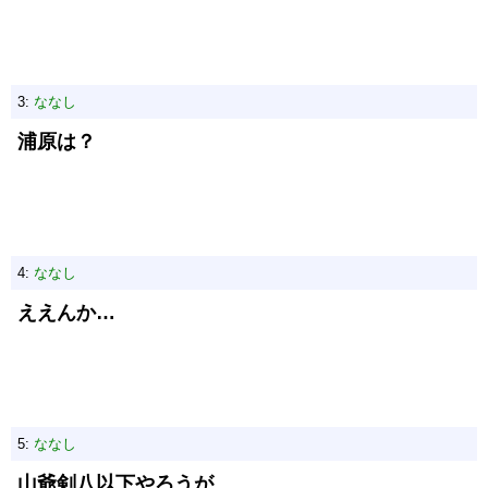
3:
ななし
浦原は？
4:
ななし
ええんか…
5:
ななし
山爺剣八以下やろうが