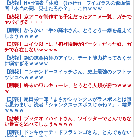
【悲報】H×H信者「休載！(ｷｬｯｷｬｯ)」ワイガラスの仮面信
者「本当の闇、見せたろか？」←これｗｗｗ
【悲報】京アニが制作する予定だったアニメ一覧、ガチで
ヤバすぎる・・・
【朗報】からかい上手の高木さん、とうとう一線を超えて
しまうｗｗｗｗ
【悲報】コイツ以上に「初登場時がピーク」だった奴、ガ
チで存在しないｗｗｗｗ
【悲報】鋼の錬金術師のアイツ、チート能力持ってるくせ
に弱すぎるｗｗｗｗ
【朗報】ニンテンドースイッチさん、史上最強のソフトラ
ッシュへｗｗｗｗ
【朗報】終末のワルキューレ、とうとう人類が勝つｗｗｗ
ｗ
【悲報】尾田栄一郎「まさかシャンクスがラスボスとは誰
も思わまい」読者「シャンクスラスボスじゃね？」←結果
ｗｗｗｗ
【悲報】ブックオフバイトさん、ツイッターでとんでもな
い暴言を述べてしまうｗｗｗｗ
【朗報】ドンキホーテ・ドフラミンゴさん、とんでもない