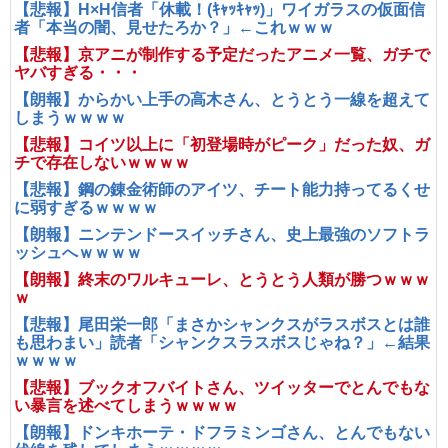
【悲報】H×H信者「休載！(ｷｬｯｷｬｯ)」ワイガラスの仮面信
者「本当の闇、見せたろか？」←これｗｗｗ
【悲報】京アニが制作する予定だったアニメ一覧、ガチで
ヤバすぎる・・・
【朗報】からかい上手の高木さん、とうとう一線を超えて
しまうｗｗｗｗ
【悲報】コイツ以上に「初登場時がピーク」だった奴、ガ
チで存在しないｗｗｗｗ
【悲報】鋼の錬金術師のアイツ、チート能力持ってるくせ
に弱すぎるｗｗｗｗ
【朗報】ニンテンドースイッチさん、史上最強のソフトラ
ッシュへｗｗｗｗ
【朗報】終末のワルキューレ、とうとう人類が勝つｗｗｗ
ｗ
【悲報】尾田栄一郎「まさかシャンクスがラスボスとは誰
も思わまい」読者「シャンクスラスボスじゃね？」←結果
ｗｗｗｗ
【悲報】ブックオフバイトさん、ツイッターでとんでもな
い暴言を述べてしまうｗｗｗｗ
【朗報】ドンキホーテ・ドフラミンゴさん、とんでもない