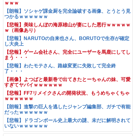
ｗｗｗ
【朗報】ソシャゲ課金厨を完全論破する画像、とうとう見
つかるｗｗｗｗｗｗ
【悲報】美味しんぼの海原雄山が妻にした悪行ｗｗｗｗｗ
ｗ（画像あり）
【悲報】NARUTOの自来也さん、BORUTOで生存が確定
し大炎上
【悲報】ゲーム会社さん、完全にユーザーを馬鹿にしてし
まう・・・
【悲報】わたモテさん、路線変更に失敗して完全終
了・・・
【画像】よつばと最新巻で出てきたとーちゃんの妹、可愛
すぎてヤバイｗｗｗｗｗｗ
【悲報】FF7リメイクさんの開発状況、もうめちゃくちゃ
ｗｗｗｗｗｗ
【朗報】進撃の巨人を逃したジャンプ編集部、ガチで有能
だったｗｗｗｗｗｗ
【悲報】ドラゴンボール史上最大の謎、未だに解明されて
いないｗｗｗｗｗｗ