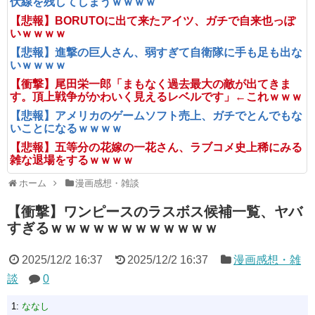
伏線を残してしまうｗｗｗｗ
【悲報】BORUTOに出て来たアイツ、ガチで自来也っぽ
いｗｗｗｗ
【悲報】進撃の巨人さん、弱すぎて自衛隊に手も足も出な
いｗｗｗｗ
【衝撃】尾田栄一郎「まもなく過去最大の敵が出てきま
す。頂上戦争がかわいく見えるレベルです」←これｗｗｗ
【悲報】アメリカのゲームソフト売上、ガチでとんでもな
いことになるｗｗｗｗ
【悲報】五等分の花嫁の一花さん、ラブコメ史上稀にみる
雑な退場をするｗｗｗｗ
ホーム
漫画感想・雑談
【衝撃】ワンピースのラスボス候補一覧、ヤバ
すぎるｗｗｗｗｗｗｗｗｗｗｗｗ
2025/12/2 16:37
2025/12/2 16:37
漫画感想・雑
談
0
1:
ななし