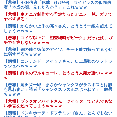
【悲報】H×H信者「休載！(ｷｬｯｷｬｯ)」ワイガラスの仮面信
者「本当の闇、見せたろか？」←これｗｗｗ
【悲報】京アニが制作する予定だったアニメ一覧、ガチで
ヤバすぎる・・・
【朗報】からかい上手の高木さん、とうとう一線を超えて
しまうｗｗｗｗ
【悲報】コイツ以上に「初登場時がピーク」だった奴、ガ
チで存在しないｗｗｗｗ
【悲報】鋼の錬金術師のアイツ、チート能力持ってるくせ
に弱すぎるｗｗｗｗ
【朗報】ニンテンドースイッチさん、史上最強のソフトラ
ッシュへｗｗｗｗ
【朗報】終末のワルキューレ、とうとう人類が勝つｗｗｗ
ｗ
【悲報】尾田栄一郎「まさかシャンクスがラスボスとは誰
も思わまい」読者「シャンクスラスボスじゃね？」←結果
ｗｗｗｗ
【悲報】ブックオフバイトさん、ツイッターでとんでもな
い暴言を述べてしまうｗｗｗｗ
【朗報】ドンキホーテ・ドフラミンゴさん、とんでもない