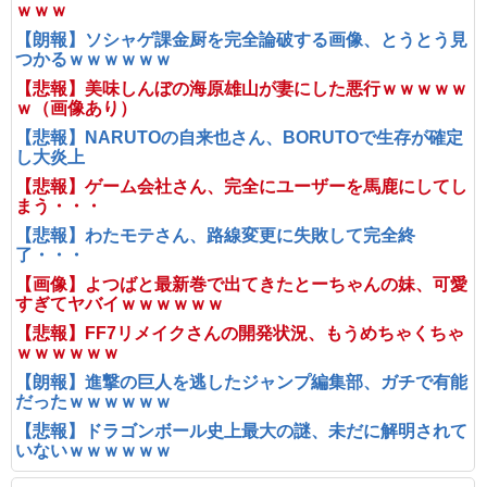
ｗｗｗ
【朗報】ソシャゲ課金厨を完全論破する画像、とうとう見
つかるｗｗｗｗｗｗ
【悲報】美味しんぼの海原雄山が妻にした悪行ｗｗｗｗｗ
ｗ（画像あり）
【悲報】NARUTOの自来也さん、BORUTOで生存が確定
し大炎上
【悲報】ゲーム会社さん、完全にユーザーを馬鹿にしてし
まう・・・
【悲報】わたモテさん、路線変更に失敗して完全終
了・・・
【画像】よつばと最新巻で出てきたとーちゃんの妹、可愛
すぎてヤバイｗｗｗｗｗｗ
【悲報】FF7リメイクさんの開発状況、もうめちゃくちゃ
ｗｗｗｗｗｗ
【朗報】進撃の巨人を逃したジャンプ編集部、ガチで有能
だったｗｗｗｗｗｗ
【悲報】ドラゴンボール史上最大の謎、未だに解明されて
いないｗｗｗｗｗｗ