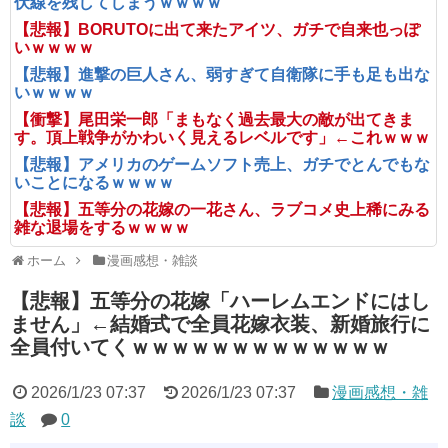
伏線を残してしまうｗｗｗｗ
【悲報】BORUTOに出て来たアイツ、ガチで自来也っぽ
いｗｗｗｗ
【悲報】進撃の巨人さん、弱すぎて自衛隊に手も足も出な
いｗｗｗｗ
【衝撃】尾田栄一郎「まもなく過去最大の敵が出てきま
す。頂上戦争がかわいく見えるレベルです」←これｗｗｗ
【悲報】アメリカのゲームソフト売上、ガチでとんでもな
いことになるｗｗｗｗ
【悲報】五等分の花嫁の一花さん、ラブコメ史上稀にみる
雑な退場をするｗｗｗｗ
ホーム
漫画感想・雑談
【悲報】五等分の花嫁「ハーレムエンドにはし
ません」←結婚式で全員花嫁衣装、新婚旅行に
全員付いてくｗｗｗｗｗｗｗｗｗｗｗｗｗ
2026/1/23 07:37
2026/1/23 07:37
漫画感想・雑
談
0