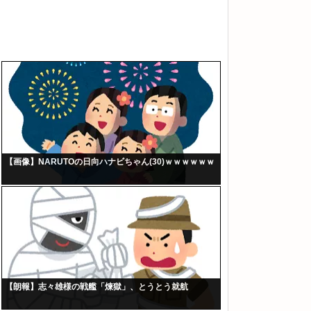
【画像】NARUTOの日向ハナビちゃん(30)ｗｗｗｗｗｗ
【朗報】志々雄様の戦艦「煉獄」、とうとう就航