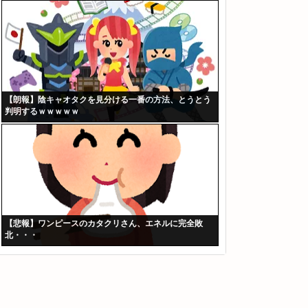
【朗報】陰キャオタクを見分ける一番の方法、とうとう
判明するｗｗｗｗｗ
【悲報】ワンピースのカタクリさん、エネルに完全敗
北・・・