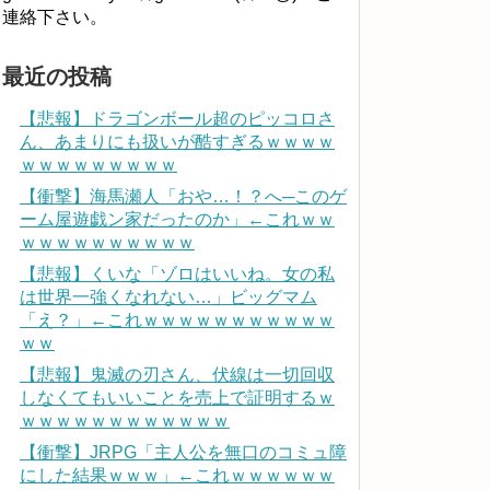
連絡下さい。
最近の投稿
【悲報】ドラゴンボール超のピッコロさ
ん、あまりにも扱いが酷すぎるｗｗｗｗ
ｗｗｗｗｗｗｗｗｗ
【衝撃】海馬瀬人「おや…！？へ─このゲ
ーム屋遊戯ン家だったのか」←これｗｗ
ｗｗｗｗｗｗｗｗｗｗ
【悲報】くいな「ゾロはいいね。女の私
は世界一強くなれない…」ビッグマム
「え？」←これｗｗｗｗｗｗｗｗｗｗｗ
ｗｗ
【悲報】鬼滅の刃さん、伏線は一切回収
しなくてもいいことを売上で証明するｗ
ｗｗｗｗｗｗｗｗｗｗｗｗ
【衝撃】JRPG「主人公を無口のコミュ障
にした結果ｗｗｗ」←これｗｗｗｗｗｗ