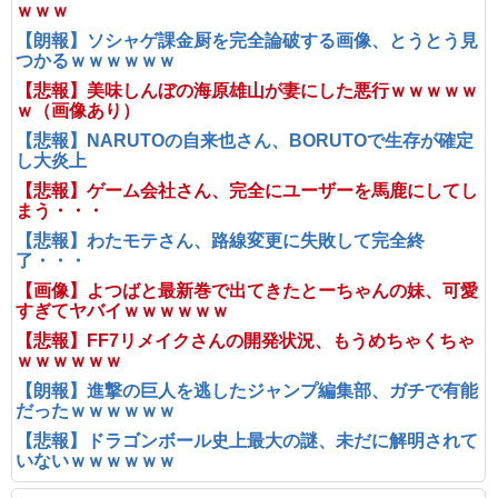
ｗｗｗ
【朗報】ソシャゲ課金厨を完全論破する画像、とうとう見
つかるｗｗｗｗｗｗ
【悲報】美味しんぼの海原雄山が妻にした悪行ｗｗｗｗｗ
ｗ（画像あり）
【悲報】NARUTOの自来也さん、BORUTOで生存が確定
し大炎上
【悲報】ゲーム会社さん、完全にユーザーを馬鹿にしてし
まう・・・
【悲報】わたモテさん、路線変更に失敗して完全終
了・・・
【画像】よつばと最新巻で出てきたとーちゃんの妹、可愛
すぎてヤバイｗｗｗｗｗｗ
【悲報】FF7リメイクさんの開発状況、もうめちゃくちゃ
ｗｗｗｗｗｗ
【朗報】進撃の巨人を逃したジャンプ編集部、ガチで有能
だったｗｗｗｗｗｗ
【悲報】ドラゴンボール史上最大の謎、未だに解明されて
いないｗｗｗｗｗｗ