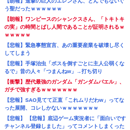
【朗報】進撃の巨人のエレンさん、とんでもないぐ
う聖だったｗｗｗｗｗｗ
【朗報】ワンピースのシャンクスさん、「トキトキ
の実」の時間とばし人間であることが証明されるｗ
ｗｗｗｗｗ
【悲報】緊急事態宣言、あの重要産業を破壊し尽く
してしまう
【悲報】手塚治虫「ボスを倒すごとに主人公弱くな
るで」昔の人々「つまんねw」→打ち切り
【衝撃】歴代最強のガンダム「ガンダムバエル」、
ガチで強すぎるｗｗｗｗｗｗｗ
【悲報】SAO見てて正直「これムリだわw」ってな
った展開、コレしかないｗｗｗｗｗｗｗ
【悲報】 【悲報】底辺ゲーム実況者に「面白いです
チャンネル登録しました」ってコメントしまくった