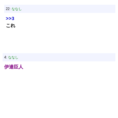
22:
ななし
>>3
これ
4:
ななし
伊達臣人