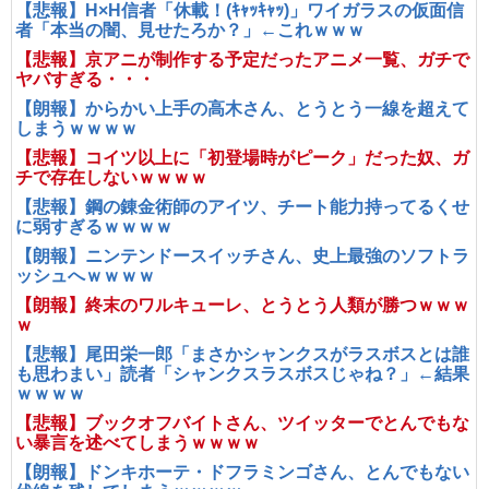
【悲報】H×H信者「休載！(ｷｬｯｷｬｯ)」ワイガラスの仮面信
者「本当の闇、見せたろか？」←これｗｗｗ
【悲報】京アニが制作する予定だったアニメ一覧、ガチで
ヤバすぎる・・・
【朗報】からかい上手の高木さん、とうとう一線を超えて
しまうｗｗｗｗ
【悲報】コイツ以上に「初登場時がピーク」だった奴、ガ
チで存在しないｗｗｗｗ
【悲報】鋼の錬金術師のアイツ、チート能力持ってるくせ
に弱すぎるｗｗｗｗ
【朗報】ニンテンドースイッチさん、史上最強のソフトラ
ッシュへｗｗｗｗ
【朗報】終末のワルキューレ、とうとう人類が勝つｗｗｗ
ｗ
【悲報】尾田栄一郎「まさかシャンクスがラスボスとは誰
も思わまい」読者「シャンクスラスボスじゃね？」←結果
ｗｗｗｗ
【悲報】ブックオフバイトさん、ツイッターでとんでもな
い暴言を述べてしまうｗｗｗｗ
【朗報】ドンキホーテ・ドフラミンゴさん、とんでもない