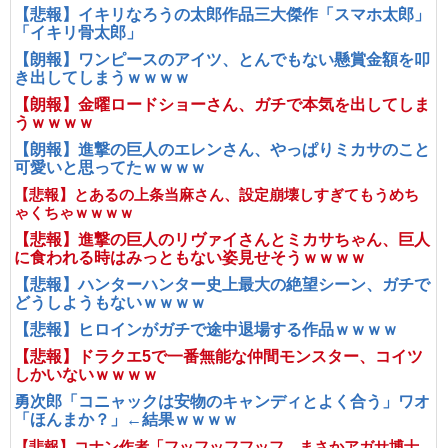
【悲報】イキリなろうの太郎作品三大傑作「スマホ太郎」
「イキリ骨太郎」
【朗報】ワンピースのアイツ、とんでもない懸賞金額を叩
き出してしまうｗｗｗｗ
【朗報】金曜ロードショーさん、ガチで本気を出してしま
うｗｗｗｗ
【朗報】進撃の巨人のエレンさん、やっぱりミカサのこと
可愛いと思ってたｗｗｗｗ
【悲報】とあるの上条当麻さん、設定崩壊しすぎてもうめち
ゃくちゃｗｗｗｗ
【悲報】進撃の巨人のリヴァイさんとミカサちゃん、巨人
に食われる時はみっともない姿見せそうｗｗｗｗ
【悲報】ハンターハンター史上最大の絶望シーン、ガチで
どうしようもないｗｗｗｗ
【悲報】ヒロインがガチで途中退場する作品ｗｗｗｗ
【悲報】ドラクエ5で一番無能な仲間モンスター、コイツ
しかいないｗｗｗｗ
勇次郎「コニャックは安物のキャンディとよく合う」ワオ
「ほんまか？」←結果ｗｗｗｗ
【悲報】コナン作者「フッフッフフッフ、まさかアガサ博士