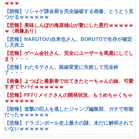
ｗｗｗ
【朗報】ソシャゲ課金厨を完全論破する画像、とうとう見
つかるｗｗｗｗｗｗ
【悲報】美味しんぼの海原雄山が妻にした悪行ｗｗｗｗｗ
ｗ（画像あり）
【悲報】NARUTOの自来也さん、BORUTOで生存が確定
し大炎上
【悲報】ゲーム会社さん、完全にユーザーを馬鹿にしてし
まう・・・
【悲報】わたモテさん、路線変更に失敗して完全終
了・・・
【画像】よつばと最新巻で出てきたとーちゃんの妹、可愛
すぎてヤバイｗｗｗｗｗｗ
【悲報】FF7リメイクさんの開発状況、もうめちゃくちゃ
ｗｗｗｗｗｗ
【朗報】進撃の巨人を逃したジャンプ編集部、ガチで有能
だったｗｗｗｗｗｗ
【悲報】ドラゴンボール史上最大の謎、未だに解明されて
いないｗｗｗｗｗｗ