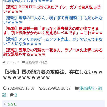
伏線を残してしまうｗｗｗｗ
【悲報】BORUTOに出て来たアイツ、ガチで自来也っぽ
いｗｗｗｗ
【悲報】進撃の巨人さん、弱すぎて自衛隊に手も足も出な
いｗｗｗｗ
【衝撃】尾田栄一郎「まもなく過去最大の敵が出てきま
す。頂上戦争がかわいく見えるレベルです」←これｗｗｗ
【悲報】アメリカのゲームソフト売上、ガチでとんでもな
いことになるｗｗｗｗ
【悲報】五等分の花嫁の一花さん、ラブコメ史上稀にみる
雑な退場をするｗｗｗｗ
ホーム
漫画感想・雑談
【悲報】雷の能力者の攻略法、存在しないｗｗ
ｗｗｗｗｗｗｗｗｗｗ
2025/9/15 10:37
2025/9/15 10:37
漫画感想・雑
談
0
1:
ななし