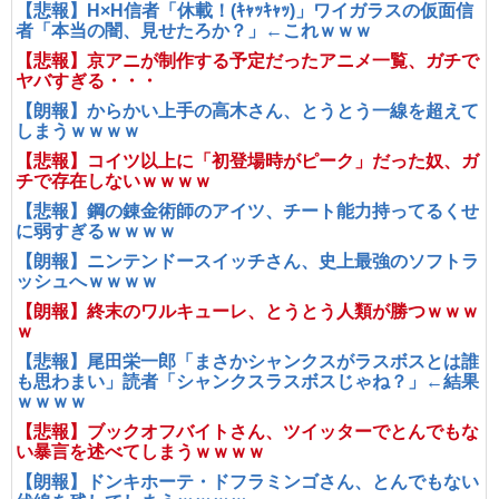
【悲報】H×H信者「休載！(ｷｬｯｷｬｯ)」ワイガラスの仮面信
者「本当の闇、見せたろか？」←これｗｗｗ
【悲報】京アニが制作する予定だったアニメ一覧、ガチで
ヤバすぎる・・・
【朗報】からかい上手の高木さん、とうとう一線を超えて
しまうｗｗｗｗ
【悲報】コイツ以上に「初登場時がピーク」だった奴、ガ
チで存在しないｗｗｗｗ
【悲報】鋼の錬金術師のアイツ、チート能力持ってるくせ
に弱すぎるｗｗｗｗ
【朗報】ニンテンドースイッチさん、史上最強のソフトラ
ッシュへｗｗｗｗ
【朗報】終末のワルキューレ、とうとう人類が勝つｗｗｗ
ｗ
【悲報】尾田栄一郎「まさかシャンクスがラスボスとは誰
も思わまい」読者「シャンクスラスボスじゃね？」←結果
ｗｗｗｗ
【悲報】ブックオフバイトさん、ツイッターでとんでもな
い暴言を述べてしまうｗｗｗｗ
【朗報】ドンキホーテ・ドフラミンゴさん、とんでもない