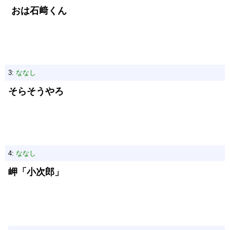
おは石﨑くん
3:
ななし
そらそうやろ
4:
ななし
岬「小次郎」