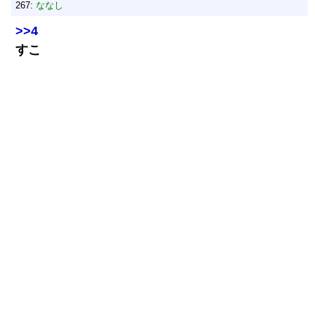
267:
ななし
>>4
すこ