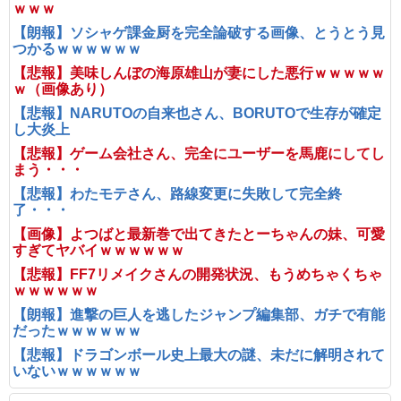
ｗｗｗ
【朗報】ソシャゲ課金厨を完全論破する画像、とうとう見
つかるｗｗｗｗｗｗ
【悲報】美味しんぼの海原雄山が妻にした悪行ｗｗｗｗｗ
ｗ（画像あり）
【悲報】NARUTOの自来也さん、BORUTOで生存が確定
し大炎上
【悲報】ゲーム会社さん、完全にユーザーを馬鹿にしてし
まう・・・
【悲報】わたモテさん、路線変更に失敗して完全終
了・・・
【画像】よつばと最新巻で出てきたとーちゃんの妹、可愛
すぎてヤバイｗｗｗｗｗｗ
【悲報】FF7リメイクさんの開発状況、もうめちゃくちゃ
ｗｗｗｗｗｗ
【朗報】進撃の巨人を逃したジャンプ編集部、ガチで有能
だったｗｗｗｗｗｗ
【悲報】ドラゴンボール史上最大の謎、未だに解明されて
いないｗｗｗｗｗｗ