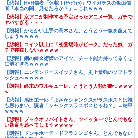
【悲報】H×H信者「休載！(ｷｬｯｷｬｯ)」ワイガラスの仮面信
者「本当の闇、見せたろか？」←これｗｗｗ
【悲報】京アニが制作する予定だったアニメ一覧、ガチで
ヤバすぎる・・・
【朗報】からかい上手の高木さん、とうとう一線を超えて
しまうｗｗｗｗ
【悲報】コイツ以上に「初登場時がピーク」だった奴、ガ
チで存在しないｗｗｗｗ
【悲報】鋼の錬金術師のアイツ、チート能力持ってるくせ
に弱すぎるｗｗｗｗ
【朗報】ニンテンドースイッチさん、史上最強のソフトラ
ッシュへｗｗｗｗ
【朗報】終末のワルキューレ、とうとう人類が勝つｗｗｗ
ｗ
【悲報】尾田栄一郎「まさかシャンクスがラスボスとは誰
も思わまい」読者「シャンクスラスボスじゃね？」←結果
ｗｗｗｗ
【悲報】ブックオフバイトさん、ツイッターでとんでもな
い暴言を述べてしまうｗｗｗｗ
【朗報】ドンキホーテ・ドフラミンゴさん、とんでもない