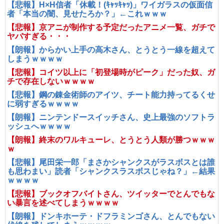
【悲報】H×H信者「休載！(ｷｬｯｷｬｯ)」ワイガラスの仮面信
者「本当の闇、見せたろか？」←これｗｗｗ
【悲報】京アニが制作する予定だったアニメ一覧、ガチで
ヤバすぎる・・・
【朗報】からかい上手の高木さん、とうとう一線を超えて
しまうｗｗｗｗ
【悲報】コイツ以上に「初登場時がピーク」だった奴、ガ
チで存在しないｗｗｗｗ
【悲報】鋼の錬金術師のアイツ、チート能力持ってるくせ
に弱すぎるｗｗｗｗ
【朗報】ニンテンドースイッチさん、史上最強のソフトラ
ッシュへｗｗｗｗ
【朗報】終末のワルキューレ、とうとう人類が勝つｗｗｗ
ｗ
【悲報】尾田栄一郎「まさかシャンクスがラスボスとは誰
も思わまい」読者「シャンクスラスボスじゃね？」←結果
ｗｗｗｗ
【悲報】ブックオフバイトさん、ツイッターでとんでもな
い暴言を述べてしまうｗｗｗｗ
【朗報】ドンキホーテ・ドフラミンゴさん、とんでもない