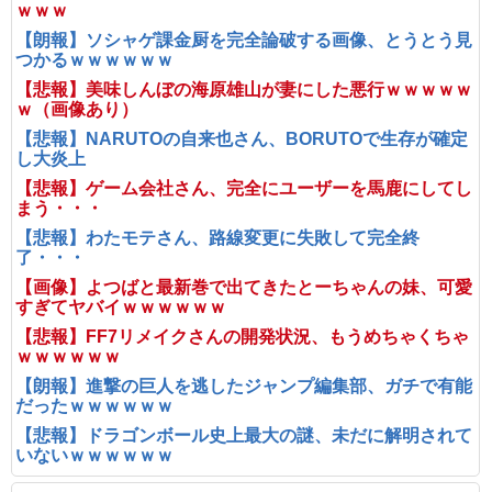
ｗｗｗ
【朗報】ソシャゲ課金厨を完全論破する画像、とうとう見
つかるｗｗｗｗｗｗ
【悲報】美味しんぼの海原雄山が妻にした悪行ｗｗｗｗｗ
ｗ（画像あり）
【悲報】NARUTOの自来也さん、BORUTOで生存が確定
し大炎上
【悲報】ゲーム会社さん、完全にユーザーを馬鹿にしてし
まう・・・
【悲報】わたモテさん、路線変更に失敗して完全終
了・・・
【画像】よつばと最新巻で出てきたとーちゃんの妹、可愛
すぎてヤバイｗｗｗｗｗｗ
【悲報】FF7リメイクさんの開発状況、もうめちゃくちゃ
ｗｗｗｗｗｗ
【朗報】進撃の巨人を逃したジャンプ編集部、ガチで有能
だったｗｗｗｗｗｗ
【悲報】ドラゴンボール史上最大の謎、未だに解明されて
いないｗｗｗｗｗｗ