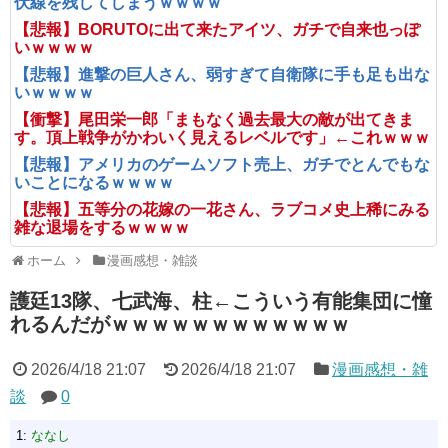
伏線を残してしまうｗｗｗｗ
【悲報】BORUTOに出て来たアイツ、ガチで自来也っぽ
いｗｗｗｗ
【悲報】進撃の巨人さん、弱すぎて自衛隊に手も足も出な
いｗｗｗｗ
【衝撃】尾田栄一郎「まもなく過去最大の敵が出てきま
す。頂上戦争がかわいく見えるレベルです」←これｗｗｗ
【悲報】アメリカのゲームソフト売上、ガチでとんでもな
いことになるｗｗｗｗ
【悲報】五等分の花嫁の一花さん、ラブコメ史上稀にみる
雑な退場をするｗｗｗｗ
ホーム
漫画感想・雑談
護廷13隊、七武海、柱←こういう有能集団に憧
れるんだがｗｗｗｗｗｗｗｗｗｗｗｗ
2026/4/18 21:07
2026/4/18 21:07
漫画感想・雑
談
0
1:
ななし